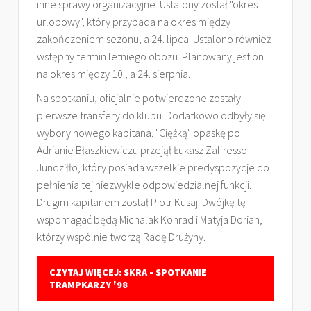
inne sprawy organizacyjne. Ustalony został "okres
urlopowy", który przypada na okres między
zakończeniem sezonu, a 24. lipca. Ustalono również
wstępny termin letniego obozu. Planowany jest on
na okres między 10., a 24. sierpnia.
Na spotkaniu, oficjalnie potwierdzone zostały
pierwsze transfery do klubu. Dodatkowo odbyły się
wybory nowego kapitana. "Ciężką" opaskę po
Adrianie Błaszkiewiczu przejął Łukasz Zalfresso-
Jundziłło, który posiada wszelkie predyspozycje do
pełnienia tej niezwykle odpowiedzialnej funkcji.
Drugim kapitanem został Piotr Kusaj. Dwójkę tę
wspomagać będą Michalak Konrad i Matyja Dorian,
którzy wspólnie tworzą Radę Drużyny.
CZYTAJ WIĘCEJ: SKRA - SPOTKANIE
TRAMPKARZY '98