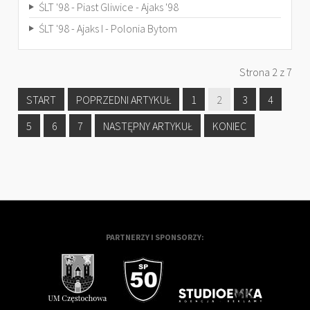
ŚLT '98 - Piast Gliwice - Ajaks '98
ŚLT '98 - Ajaks I - Polonia Bytom
Strona 2 z 7
START
POPRZEDNI ARTYKUŁ
1
2
3
4
5
6
7
NASTĘPNY ARTYKUŁ
KONIEC
PARTNERZY I SPONSORZY: