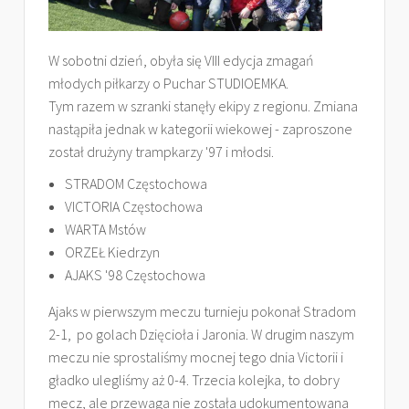
W sobotni dzień, obyła się VIII edycja zmagań
młodych piłkarzy o Puchar STUDIOEMKA.
Tym razem w szranki stanęły ekipy z regionu. Zmiana
nastąpiła jednak w kategorii wiekowej - zaproszone
został drużyny trampkarzy '97 i młodsi.
STRADOM Częstochowa
VICTORIA Częstochowa
WARTA Mstów
ORZEŁ Kiedrzyn
AJAKS '98 Częstochowa
Ajaks w pierwszym meczu turnieju pokonał Stradom
2-1, po golach Dzięcioła i Jaronia. W drugim naszym
meczu nie sprostaliśmy mocnej tego dnia Victorii i
gładko ulegliśmy aż 0-4. Trzecia kolejka, to dobry
mecz, ale przewaga nie została udokumentowana