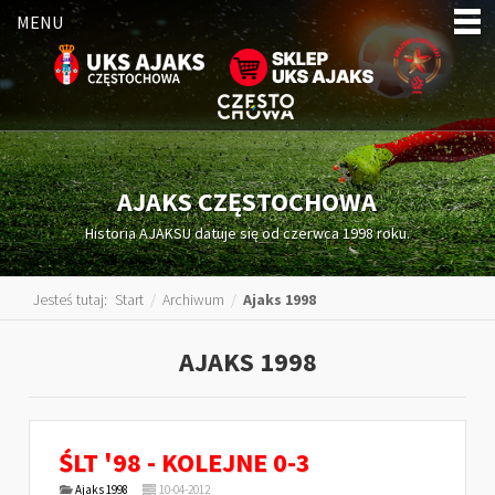
MENU
AJAKS CZĘSTOCHOWA
Historia AJAKSU datuje się od czerwca 1998 roku.
Jesteś tutaj:
Start
/
Archiwum
/
Ajaks 1998
AJAKS 1998
ŚLT '98 - KOLEJNE 0-3
Ajaks 1998
10-04-2012