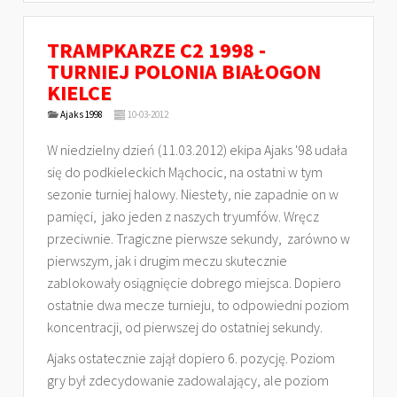
TRAMPKARZE C2 1998 -
TURNIEJ POLONIA BIAŁOGON
KIELCE
Ajaks 1998
10-03-2012
W niedzielny dzień (11.03.2012) ekipa Ajaks '98 udała
się do podkieleckich Mąchocic, na ostatni w tym
sezonie turniej halowy. Niestety, nie zapadnie on w
pamięci, jako jeden z naszych tryumfów. Wręcz
przeciwnie. Tragiczne pierwsze sekundy, zarówno w
pierwszym, jak i drugim meczu skutecznie
zablokowały osiągnięcie dobrego miejsca. Dopiero
ostatnie dwa mecze turnieju, to odpowiedni poziom
koncentracji, od pierwszej do ostatniej sekundy.
Ajaks ostatecznie zajął dopiero 6. pozycję. Poziom
gry był zdecydowanie zadowalający, ale poziom