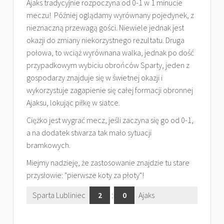
Ajaks tradycyjnie rozpoczyna od 0-1 w 1 minucie
meczu! Później oglądamy wyrównany pojedynek, z
nieznaczną przewagą gości. Niewiele jednak jest
okazji do zmiany niekorzystnego rezultatu. Druga
połowa, to wciąż wyrównana walka, jednak po dość
przypadkowym wybiciu obrońców Sparty, jeden z
gospodarzy znajduje się w świetnej okazji i
wykorzystuje zagapienie się całej formacji obronnej
Ajaksu, lokując piłkę w siatce.
Ciężko jest wygrać mecz, jeśli zaczyna się go od 0-1,
a na dodatek stwarza tak mało sytuacji
bramkowych.
Miejmy nadzieję, że zastosowanie znajdzie tu stare
przysłowie: "pierwsze koty za płoty"!
Sparta Lubliniec
2
:
0
Ajaks