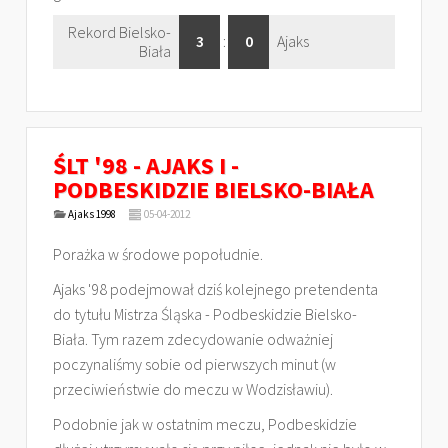
Rekord Bielsko-
3
:
0
Ajaks
Biała
ŚLT '98 - AJAKS I -
PODBESKIDZIE BIELSKO-BIAŁA
Ajaks 1998
05-04-2012
Porażka w środowe popołudnie.
Ajaks '98 podejmował dziś kolejnego pretendenta
do tytułu Mistrza Śląska - Podbeskidzie Bielsko-
Biała. Tym razem zdecydowanie odważniej
poczynaliśmy sobie od pierwszych minut (w
przeciwieństwie do meczu w Wodzisławiu).
Podobnie jak w ostatnim meczu, Podbeskidzie