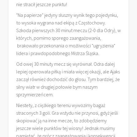
nie stracił jeszcze punktu!
"Na papierze" jedyny słuszny wynik tego pojedynku,
to wysoka wygrana nad ekipą z Częstochowy.
Szkoda pierwszych 30 minut meczu (2-0 dla Odry), w
których, pomimo sporego zaangażowania,
brakowało przekonania o możliwości "ugryzienia"
lidera i prawdopodobnego Mistrza Śląska.
Od owej 30 minuty mecz się wyrównał. Odra dalej
lepiej operowała piłką i miała więcej okazji, ale Ajaks
zaczął również dochodzić do głosu. Tym bardziej, że
silny wiatr w drugiej połowie bym naszym
sprzymierzeńcem.
Niestety, z ciężkiego terenu wywozimy bagaż
straconych 3 goli. Gra wstydu nie przynosi, gdyż jeśli
skopiować ją na inne mecze, to zdobędziemy
jeszcze wiele punktów tej wiosny! Jednak musimy
pamiętać, że prócz zaangażowania i konsekwencji,