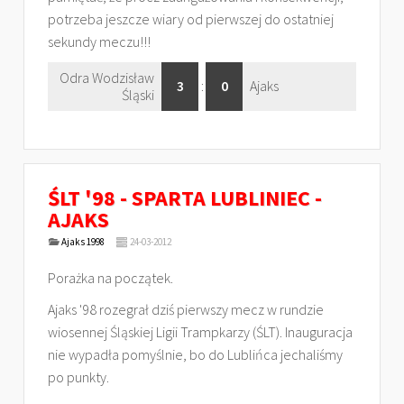
potrzeba jeszcze wiary od pierwszej do ostatniej
sekundy meczu!!!
Odra Wodzisław
3
:
0
Ajaks
Śląski
ŚLT '98 - SPARTA LUBLINIEC -
AJAKS
Ajaks 1998
24-03-2012
Porażka na początek.
Ajaks '98 rozegrał dziś pierwszy mecz w rundzie
wiosennej Śląskiej Ligii Trampkarzy (ŚLT). Inauguracja
nie wypadła pomyślnie, bo do Lublińca jechaliśmy
po punkty.