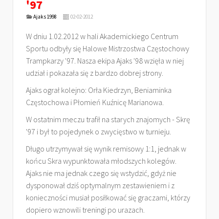
'97
Ajaks 1998
02-02-2012
W dniu 1.02.2012 w hali Akademickiego Centrum
Sportu odbyły się Halowe Mistrzostwa Częstochowy
Trampkarzy '97. Nasza ekipa Ajaks '98 wzięła w niej
udział i pokazała się z bardzo dobrej strony.
Ajaks ograł kolejno: Orła Kiedrzyn, Beniaminka
Częstochowa i Płomień Kuźnicę Marianowa.
W ostatnim meczu trafił na starych znajomych - Skrę
'97 i był to pojedynek o zwycięstwo w turnieju.
Długo utrzymywał się wynik remisowy 1:1, jednak w
końcu Skra wypunktowała młodszych kolegów.
Ajaks nie ma jednak czego się wstydzić, gdyż nie
dysponował dziś optymalnym zestawieniem i z
konieczności musiał posiłkować się graczami, którzy
dopiero wznowili treningi po urazach.