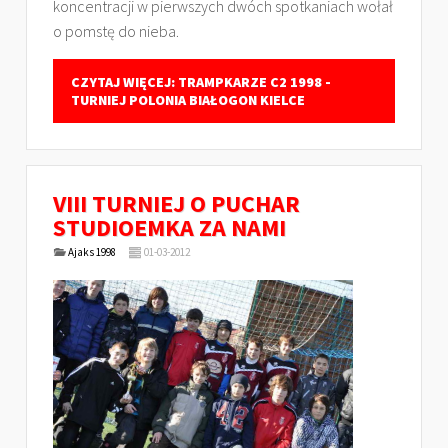
koncentracji w pierwszych dwóch spotkaniach wołał
o pomstę do nieba.
CZYTAJ WIĘCEJ: TRAMPKARZE C2 1998 -
TURNIEJ POLONIA BIAŁOGON KIELCE
VIII TURNIEJ O PUCHAR
STUDIOEMKA ZA NAMI
Ajaks 1998
01-03-2012