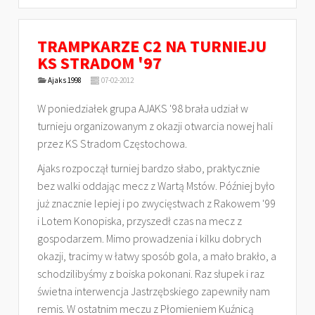
TRAMPKARZE C2 NA TURNIEJU
KS STRADOM '97
Ajaks 1998
07-02-2012
W poniedziałek grupa AJAKS '98 brała udział w
turnieju organizowanym z okazji otwarcia nowej hali
przez KS Stradom Częstochowa.
Ajaks rozpoczął turniej bardzo słabo, praktycznie
bez walki oddając mecz z Wartą Mstów. Później było
już znacznie lepiej i po zwycięstwach z Rakowem '99
i Lotem Konopiska, przyszedł czas na mecz z
gospodarzem. Mimo prowadzenia i kilku dobrych
okazji, tracimy w łatwy sposób gola, a mało brakło, a
schodzilibyśmy z boiska pokonani. Raz słupek i raz
świetna interwencja Jastrzębskiego zapewniły nam
remis. W ostatnim meczu z Płomieniem Kuźnicą