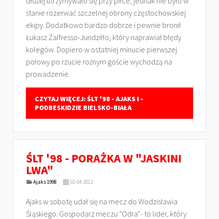
dłużej utrzymywało się przy piłce, jednak nie było w
stanie rozerwać szczelnej obrony częstochowskiej
ekipy. Dodatkowo bardzo dobrze i pewnie bronił
Łukasz Zalfresso-Jundziłło, który naprawiał błędy
kolegów. Dopiero w ostatniej minucie pierwszej
połowy po rzucie rożnym goście wychodzą na
prowadzenie.
CZYTAJ WIĘCEJ: ŚLT '98 - AJAKS I -
PODBESKIDZIE BIELSKO-BIAŁA
ŚLT '98 - PORAŻKA W "JASKINI
LWA"
Ajaks 1998
01-04-2012
Ajaks w sobotę udał się na mecz do Wodzisławia
Śląskiego. Gospodarz meczu "Odra"- to lider, który