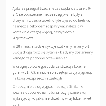
Ajaks '98 przegrał trzeci mecz z rzędu w stosunku 0-
3. O ile poprzednie mecze rozgrywane były z
drużynami z czuba tabeli, o tyle wyjazd do Bielska,
na mecz z Rekordem rozpatrywać należało w
kontekście czegoś więcej, niż wycieczka
krajoznawcza...
W 28. minucie sędzie dyktuje rzut karny i mamy 0-1.
Swoją drogą rodzi się pytanie - kiedy my dostaniemy
karnego za podobne przewinienie?
W drugiej połowie gospodarze strzelają kolejne
gole, w 61. i 63. minucie i pieczętują swoją wygraną,
na którą bezsprzecznie zasłużyli.
Chłopcy, nie da się wygrać meczu, jeśli nikt nie
weźmie odpowiedzialności za rozgrywanie akcji!!!
Wybijając tylko piłkę, nie strzelimy w tej lidze nawet
gola.