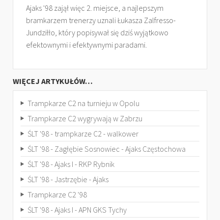
Ajaks '98 zajął więc 2. miejsce, a najlepszym
bramkarzem trenerzy uznali Łukasza Zalfresso-
Jundziłło, który popisywał się dziś wyjątkowo
efektownymi i efektywnymi paradami.
WIĘCEJ ARTYKUŁÓW…
Trampkarze C2 na turnieju w Opolu
Trampkarze C2 wygrywają w Zabrzu
ŚLT '98 - trampkarze C2 - walkower
ŚLT '98 - Zagłębie Sosnowiec - Ajaks Częstochowa
ŚLT '98 - Ajaks I - RKP Rybnik
ŚLT '98 - Jastrzębie - Ajaks
Trampkarze C2 '98
ŚLT '98 - Ajaks I - APN GKS Tychy