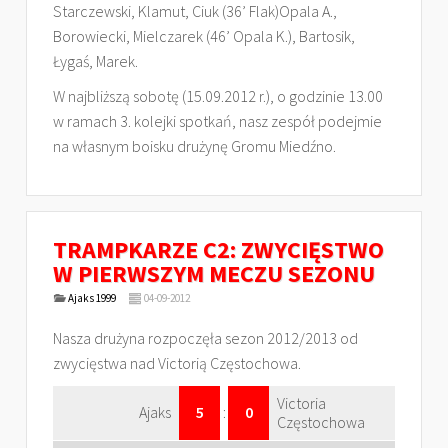
Starczewski, Klamut, Ciuk (36’ Flak)Opala A.,
Borowiecki, Mielczarek (46’ Opala K.), Bartosik,
Łygaś, Marek.
W najbliższą sobotę (15.09.2012 r.), o godzinie 13.00
w ramach 3. kolejki spotkań, nasz zespół podejmie
na własnym boisku drużynę Gromu Miedźno.
TRAMPKARZE C2: ZWYCIĘSTWO
W PIERWSZYM MECZU SEZONU
Ajaks 1999
04-09-2012
Nasza drużyna rozpoczęła sezon 2012/2013 od
zwycięstwa nad Victorią Częstochowa.
Victoria
Ajaks
5
:
0
Częstochowa