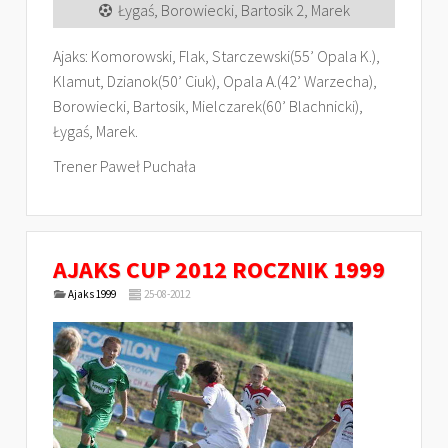
Łygaś, Borowiecki, Bartosik 2, Marek
Ajaks: Komorowski, Flak, Starczewski(55’ Opala K.),
Klamut, Dzianok(50’ Ciuk), Opala A.(42’ Warzecha),
Borowiecki, Bartosik, Mielczarek(60’ Blachnicki),
Łygaś, Marek.
Trener Paweł Puchała
AJAKS CUP 2012 ROCZNIK 1999
Ajaks 1999
25-08-2012