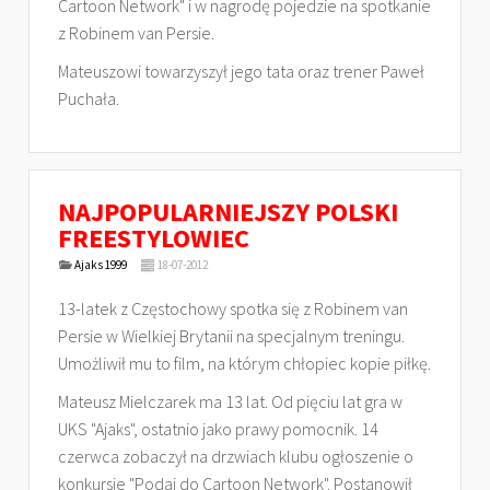
Cartoon Network" i w nagrodę pojedzie na spotkanie
z Robinem van Persie.
Mateuszowi towarzyszył jego tata oraz trener Paweł
Puchała.
NAJPOPULARNIEJSZY POLSKI
FREESTYLOWIEC
Ajaks 1999
18-07-2012
13-latek z Częstochowy spotka się z Robinem van
Persie w Wielkiej Brytanii na specjalnym treningu.
Umożliwił mu to film, na którym chłopiec kopie piłkę.
Mateusz Mielczarek ma 13 lat. Od pięciu lat gra w
UKS "Ajaks", ostatnio jako prawy pomocnik. 14
czerwca zobaczył na drzwiach klubu ogłoszenie o
konkursie "Podaj do Cartoon Network". Postanowił