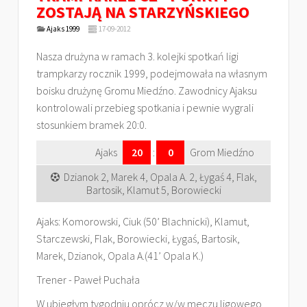
ZOSTAJĄ NA STARZYŃSKIEGO
Ajaks 1999
17-09-2012
Nasza drużyna w ramach 3. kolejki spotkań ligi
trampkarzy rocznik 1999, podejmowała na własnym
boisku drużynę Gromu Miedźno. Zawodnicy Ajaksu
kontrolowali przebieg spotkania i pewnie wygrali
stosunkiem bramek 20:0.
Ajaks
20
:
0
Grom Miedźno
Dzianok 2, Marek 4, Opala A. 2, Łygaś 4, Flak,
Bartosik, Klamut 5, Borowiecki
Ajaks: Komorowski, Ciuk (50’ Blachnicki), Klamut,
Starczewski, Flak, Borowiecki, Łygaś, Bartosik,
Marek, Dzianok, Opala A.(41’ Opala K.)
Trener - Paweł Puchała
W ubiegłym tygodniu oprócz w/w meczu ligowego