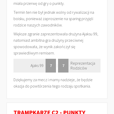
miała przerwę od gry o punkty.
Termin ten nie był jednak wolny od rywalizacji na
boisku, ponieważ zaproszenie na sparing przyjęli
rodzice naszych zawodników.
Większe zgranie zaprezentowała drużyna Ajaksu 99,
natomiast ambitna gra drużyny przeciwnej
spowodowała, że wynik zakończył się
sprawiedliwym remisem.
Reprezentacja
Ajaks 99
7
:
7
Rodziców
Dziękujemy za mecz i mamy nadzieje, że będzie
okazja do powtórzenia tego rodzaju spotkania.
TRAMPKARZE C2 - PUNKTY