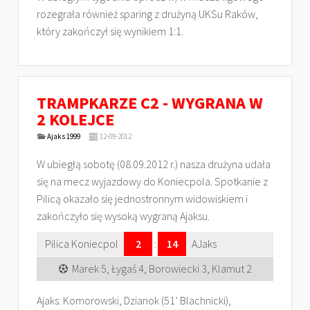
rozegrała również sparing z drużyną UKSu Raków,
który zakończył się wynikiem 1:1.
TRAMPKARZE C2 - WYGRANA W
2 KOLEJCE
Ajaks 1999
12-09-2012
W ubiegłą sobotę (08.09.2012 r.) nasza drużyna udała
się na mecz wyjazdowy do Koniecpola. Spotkanie z
Pilicą okazało się jednostronnym widowiskiem i
zakończyło się wysoką wygraną Ajaksu.
Pilica Koniecpol
2
:
14
AJaks
Marek 5, Łygaś 4, Borowiecki 3, Klamut 2
Ajaks: Komorowski, Dzianok (51’ Blachnicki),