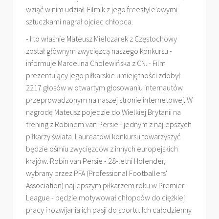
wziąć w nim udział. Filmik z jego freestyle'owymi
sztuczkami nagrał ojciec chłopca.
- I to właśnie Mateusz Mielczarek z Częstochowy
został głównym zwycięzcą naszego konkursu -
informuje Marcelina Cholewińska z CN. - Film
prezentujący jego piłkarskie umiejętności zdobył
2217 głosów w otwartym głosowaniu internautów
przeprowadzonym na naszej stronie internetowej. W
nagrodę Mateusz pojedzie do Wielkiej Brytanii na
trening z Robinem van Persie - jednym z najlepszych
piłkarzy świata. Laureatowi konkursu towarzyszyć
będzie ośmiu zwycięzców z innych europejskich
krajów. Robin van Persie - 28-letni Holender,
wybrany przez PFA (Professional Footballers'
Association) najlepszym piłkarzem roku w Premier
League - będzie motywował chłopców do ciężkiej
pracy i rozwijania ich pasji do sportu. Ich całodzienny