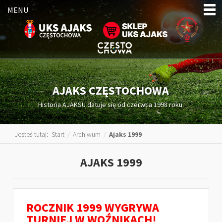
MENU
AJAKS CZĘSTOCHOWA
Historia AJAKSU datuje się od czerwca 1998 roku.
Jesteś tutaj:
Start
/
Archiwum
/
Ajaks 1999
AJAKS 1999
ROCZNIK 1999 WYGRYWA
TURNIEJ W WOŹNIKACH!