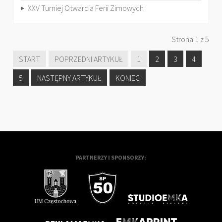
XXV Turniej Otwarcia Ferii Zimowych
Strona 1 z 5
START
POPRZEDNI ARTYKUŁ
1
2
3
4
5
NASTĘPNY ARTYKUŁ
KONIEC
PARTNERZY I SPONSORZY: