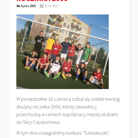
Ajaks 2000
16-06-2014
W poniedziałek 16 czerwca odbył się ostatni trening
drużyny rocznika 2000, której zawodnicy
przechodzą w ramach współpracy między klubami
do Skry Częstochowa.
W tym dniu rozegraliśmy konkurs "Turbokozak",