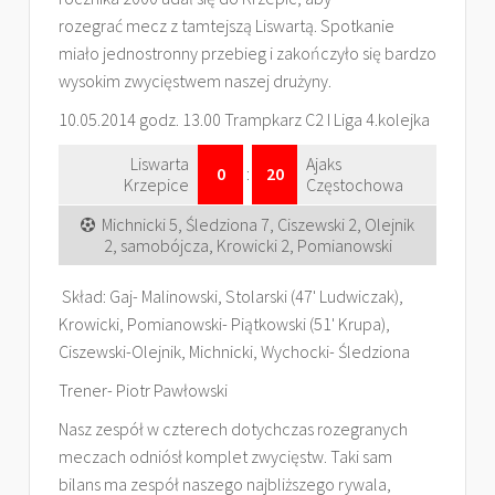
rozegrać mecz z tamtejszą Liswartą. Spotkanie
miało jednostronny przebieg i zakończyło się bardzo
wysokim zwycięstwem naszej drużyny.
10.05.2014 godz. 13.00 Trampkarz C2 I Liga 4.kolejka
Liswarta
Ajaks
0
:
20
Krzepice
Częstochowa
Michnicki 5, Śledziona 7, Ciszewski 2, Olejnik
2, samobójcza, Krowicki 2, Pomianowski
Skład: Gaj- Malinowski, Stolarski (47' Ludwiczak),
Krowicki, Pomianowski- Piątkowski (51' Krupa),
Ciszewski-Olejnik, Michnicki, Wychocki- Śledziona
Trener- Piotr Pawłowski
Nasz zespół w czterech dotychczas rozegranych
meczach odniósł komplet zwycięstw. Taki sam
bilans ma zespół naszego najbliższego rywala,