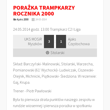
PORAŻKA TRAMPKARZY
ROCZNIKA 2000
Ajaks 2000
24-05-2014
24.05.2014 godz. 13.00 Trampkarz C2 I Liga
UKS MOSiR
Ajaks
3
:
1
Myszków
Częstochowa
Stolarski
Skład: Barczyński- Malinowski, Stolarski, Warzecha,
Pomianowski (61' Wychocki)- Ludwiczak, Ciszewski-
Olejnik, Michnicki, Piątkowski- Śledziona. W rezerwie:
Gaj, Krupa.
Trener - Piotr Pawłowski
Była to pierwsza strata punktów naszego zespołu w
rundzie wiosennej i pierwsza porażka w spotkaniu