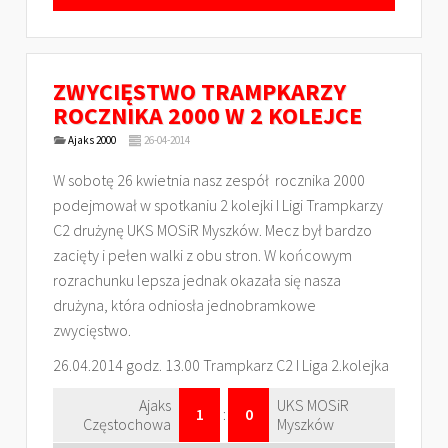
ZWYCIĘSTWO TRAMPKARZY
ROCZNIKA 2000 W 2 KOLEJCE
Ajaks 2000
26-04-2014
W sobotę 26 kwietnia nasz zespół rocznika 2000
podejmował w spotkaniu 2 kolejki I Ligi Trampkarzy
C2 drużynę UKS MOSiR Myszków. Mecz był bardzo
zacięty i pełen walki z obu stron. W końcowym
rozrachunku lepsza jednak okazała się nasza
drużyna, która odniosła jednobramkowe
zwycięstwo.
26.04.2014 godz. 13.00 Trampkarz C2 I Liga 2.kolejka
Ajaks
UKS MOSiR
1
:
0
Częstochowa
Myszków