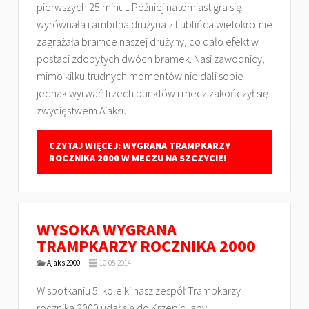
pierwszych 25 minut. Później natomiast gra się
wyrównała i ambitna drużyna z Lublińca wielokrotnie
zagrażała bramce naszej drużyny, co dało efekt w
postaci zdobytych dwóch bramek. Nasi zawodnicy,
mimo kilku trudnych momentów nie dali sobie
jednak wyrwać trzech punktów i mecz zakończył się
zwycięstwem Ajaksu.
CZYTAJ WIĘCEJ: WYGRANA TRAMPKARZY
ROCZNIKA 2000 W MECZU NA SZCZYCIE!
WYSOKA WYGRANA
TRAMPKARZY ROCZNIKA 2000
Ajaks 2000
10-05-2014
W spotkaniu 5. kolejki nasz zespół Trampkarzy
rocznika 2000 udał się do Krzepic, aby