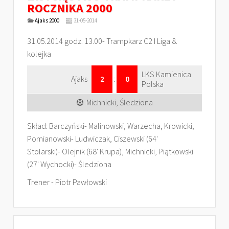
ROCZNIKA 2000
Ajaks 2000
31-05-2014
31.05.2014 godz. 13.00- Trampkarz C2 I Liga 8.
kolejka
LKS Kamienica
Ajaks
2
:
0
Polska
Michnicki, Śledziona
Skład: Barczyński- Malinowski, Warzecha, Krowicki,
Pomianowski- Ludwiczak, Ciszewski (64'
Stolarski)- Olejnik (68' Krupa), Michnicki, Piątkowski
(27' Wychocki)- Śledziona
Trener - Piotr Pawłowski