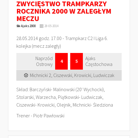
ZWYCIĘSTWO TRAMPKARZY
ROCZNIKA 2000 W ZALEGŁYM
MECZU
Ajaks 2000
28-05-2014
28.05.2014 godz. 17.00 - Trampkarz C2 I Liga 6.
kolejka (mecz zaległy)
Naprzód
Ajaks
4
:
5
Ostrowy
Częstochowa
Michnicki 2, Ciszewski, Krowicki, Ludwiczak
Skład: Barczyński- Malinowski (20' Wychocki),
Stolarski, Warzecha, Piątkowski- Ludwiczak,
Ciszewski- Krowicki, Olejnik, Michnicki- Śledziona
Trener - Piotr Pawłowski