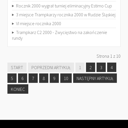
Rocznik 2000 wygrał turniej eliminacyjny Estimo Cup
3 miejsce Trampkarzy rocznika 2000 w Rudzie Śląskiej
VI miejsce rocznika 2000
Trampkarz C2 2000 - Zwycięstwo na zakończenie
rundy
Strona 1 z 10
START
POPRZEDNI ARTYKUŁ
1
2
3
4
5
6
7
8
9
10
NASTĘPNY ARTYKUŁ
KONIEC