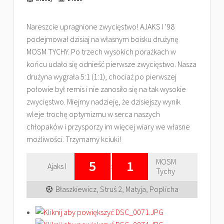
Nareszcie upragnione zwycięstwo! AJAKS I '98
podejmował dzisiaj na własnym boisku drużynę
MOSM TYCHY. Po trzech wysokich porażkach w
końcu udało się odnieść pierwsze zwycięstwo. Nasza
drużyna wygrała 5:1 (1:1), chociaż po pierwszej
połowie był remis i nie zanosiło się na tak wysokie
zwycięstwo. Miejmy nadzieję, że dzisiejszy wynik
wleje trochę optymizmu w serca naszych
chłopaków i przysporzy im więcej wiary we własne
możliwości. Trzymamy kciuki!
MOSM
5
1
Ajaks I
:
Tychy
Błaszkiewicz, Struś 2, Matyja, Poplicha