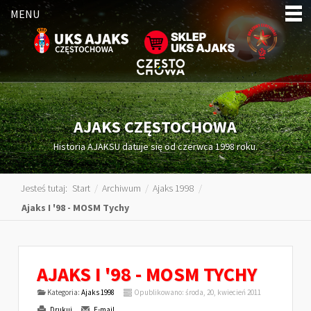
MENU
AJAKS CZĘSTOCHOWA
Historia AJAKSU datuje się od czerwca 1998 roku.
Jesteś tutaj:
Start
/
Archiwum
/
Ajaks 1998
/
Ajaks I '98 - MOSM Tychy
AJAKS I '98 - MOSM TYCHY
Kategoria:
Ajaks 1998
Opublikowano: środa, 20, kwiecień 2011
Drukuj
E-mail