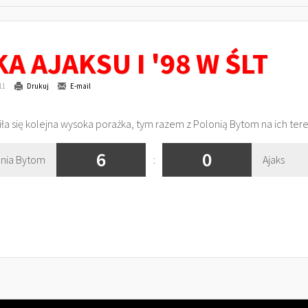
 AJAKSU I '98 W ŚLT
11
Drukuj
E-mail
fiła się kolejna wysoka porażka, tym razem z Polonią Bytom na ich tere
6
0
nia Bytom
:
Ajaks