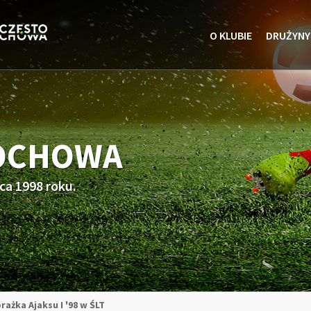
O KLUBIE
DRUŻYNY
TOCHOWA
ca 1998 roku.
rażka Ajaksu I '98 w ŚLT