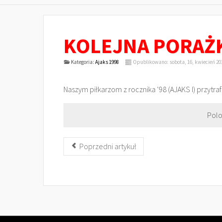
KOLEJNA PORAŻKA
Kategoria:
Ajaks 1998
Opublikowano: sobota, 16, kwiecień 20
Naszym piłkarzom z rocznika '98 (AJAKS I) przytra
Polo
Poprzedni artykuł