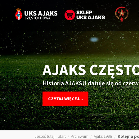
AJAKS CZĘS
Historia AJAKSU datuje się od czerw
CZYTAJ WIĘCEJ...
Jesteś tutaj:
Start
/
Archiwum
/
Ajaks 1998
/
Kolejna po