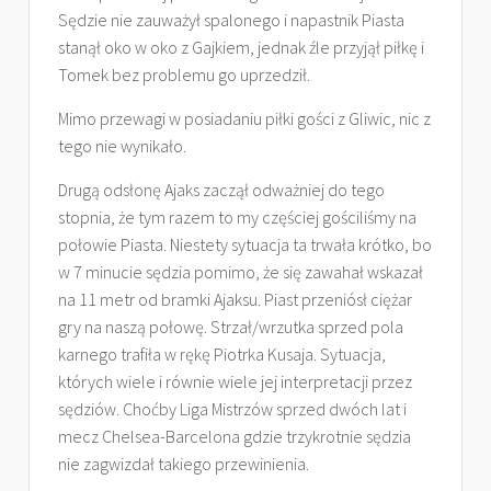
Sędzie nie zauważył spalonego i napastnik Piasta
stanął oko w oko z Gajkiem, jednak źle przyjął piłkę i
Tomek bez problemu go uprzedził.
Mimo przewagi w posiadaniu piłki gości z Gliwic, nic z
tego nie wynikało.
Drugą odsłonę Ajaks zaczął odważniej do tego
stopnia, że tym razem to my częściej gościliśmy na
połowie Piasta. Niestety sytuacja ta trwała krótko, bo
w 7 minucie sędzia pomimo, że się zawahał wskazał
na 11 metr od bramki Ajaksu. Piast przeniósł ciężar
gry na naszą połowę. Strzał/wrzutka sprzed pola
karnego trafiła w rękę Piotrka Kusaja. Sytuacja,
których wiele i równie wiele jej interpretacji przez
sędziów. Choćby Liga Mistrzów sprzed dwóch lat i
mecz Chelsea-Barcelona gdzie trzykrotnie sędzia
nie zagwizdał takiego przewinienia.