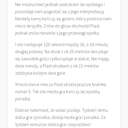
Nie można mieć jednak zastrzeżeń do sędziego i
pozostaje nam pogodzić się z jego interpretacją.
Niestety karny kończy się golem, który podcina nam
nieco skrzydła. Znów do głosu dochodzi Piast,
jednak znów niewiele z jego przewagi wynika.
I oto następuje 120 sekund między 16, a 18 minutą
drugiej połowy. Na strzał z ok 25 metrów decyduje
się zawodnik gości i piłka ląduje w siatce, Nie mijają
dwie minuty, a Piast strzałami z ok 15 metrów
zdobywa kolejne dwa gole.
W końcówce meczu Piast strzela jeszcze bramkę
numer 5. Tak oto niezła gra kończy się wysoką
porażką.
Dobrze natomiast, że widać postęp. Tydzień temu
słaba gra i porażka, dzisiaj niezła gra i porażka. Za
tydzień wreszcie dobra gra i zwycięstwo!