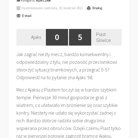
Kategoria:
Ajaks 1998
Opublikowano: niedziela, 10, kwiecień 2011
Drukuj
E-mail
Piast
0
5
Ajaks
:
Gliwice
Jak zagrać niezły mecz, bardzo konsekwentny i
odpowiedzialny z tyłu, nie pozwolić przeciwnikowi
stworzyć sytuacji bramkowych, a przegrać 0-5?
Odpowiedź na to pytanie zna Ajaks '98.
Mecz Ajaksu z Piastem toczył się w bardzo szybkim
tempie. Pierwsze 30 minut gospodarze grali z
wiatrem, co ułatwiało im bronienie się oraz szybkie
kontry. Niestety nie udało się wykorzystać żadnej z
nich. Bardzo dobrze radziła sobie druga linia
wspierana przez obrońców. Dzięki czemu Piast tylko
raz w pierwszej połowie zagroził bramce Ajaksu.