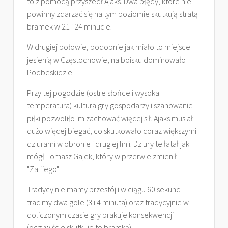
to z pomocą przyszedł Ajaks. Dwa błędy, które nie
powinny zdarzać się na tym poziomie skutkują stratą
bramek w 21 i 24 minucie.
W drugiej połowie, podobnie jak miało to miejsce
jesienią w Częstochowie, na boisku dominowało
Podbeskidzie.
Przy tej pogodzie (ostre słońce i wysoka
temperatura) kultura gry gospodarzy i szanowanie
piłki pozwoliło im zachować więcej sił. Ajaks musiał
dużo więcej biegać, co skutkowało coraz większymi
dziurami w obronie i drugiej linii. Dziury te łatał jak
mógł Tomasz Gajek, który w przerwie zmienił
"Zalfiego".
Tradycyjnie mamy przestój i w ciągu 60 sekund
tracimy dwa gole (3 i 4 minuta) oraz tradycyjnie w
doliczonym czasie gry brakuje konsekwencji
(oczywiście skutkuje to bramką).