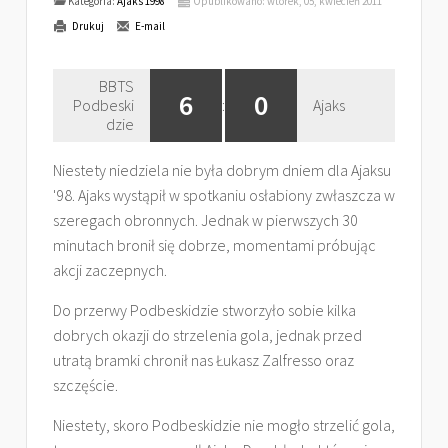
Kategoria:
Ajaks 1998
Opublikowano: wtorek, 05, kwiecień 2011
Drukuj
E-mail
BBTS
6
0
Podbeski
:
Ajaks
dzie
Niestety niedziela nie była dobrym dniem dla Ajaksu
'98. Ajaks wystąpił w spotkaniu osłabiony zwłaszcza w
szeregach obronnych. Jednak w pierwszych 30
minutach bronił się dobrze, momentami próbując
akcji zaczepnych.
Do przerwy Podbeskidzie stworzyło sobie kilka
dobrych okazji do strzelenia gola, jednak przed
utratą bramki chronił nas Łukasz Zalfresso oraz
szczęście.
Niestety, skoro Podbeskidzie nie mogło strzelić gola,