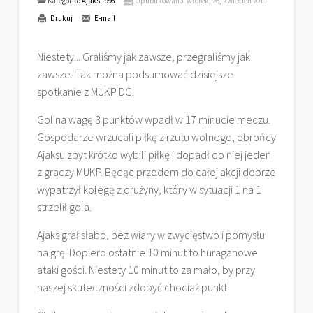
Kategoria:
Ajaks 1998
Opublikowano: wtorek, 26, kwiecień 2011
Drukuj
E-mail
Niestety... Graliśmy jak zawsze, przegraliśmy jak
zawsze. Tak można podsumować dzisiejsze
spotkanie z MUKP DG.
Gol na wagę 3 punktów wpadł w 17 minucie meczu.
Gospodarze wrzucali piłkę z rzutu wolnego, obrońcy
Ajaksu zbyt krótko wybili piłkę i dopadł do niej jeden
z graczy MUKP. Będąc przodem do całej akcji dobrze
wypatrzył kolegę z drużyny, który w sytuacji 1 na 1
strzelił gola.
Ajaks grał słabo, bez wiary w zwycięstwo i pomysłu
na grę. Dopiero ostatnie 10 minut to huraganowe
ataki gości. Niestety 10 minut to za mało, by przy
naszej skuteczności zdobyć chociaż punkt.