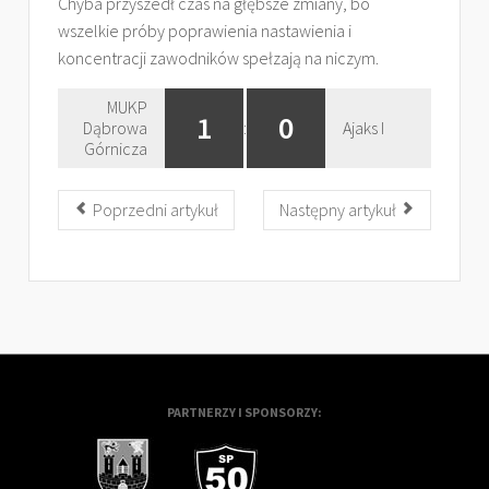
Chyba przyszedł czas na głębsze zmiany, bo
wszelkie próby poprawienia nastawienia i
koncentracji zawodników spełzają na niczym.
MUKP
1
0
Dąbrowa
:
Ajaks I
Górnicza
Poprzedni artykuł
Następny artykuł
PARTNERZY I SPONSORZY: