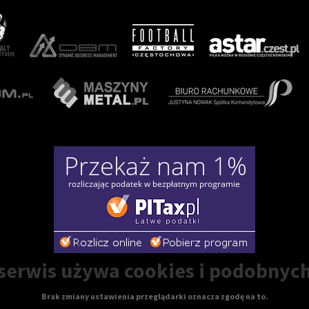
erwis używa cookies i podobnych
Brak zmiany ustawienia przeglądarki oznacza zgodę na to.