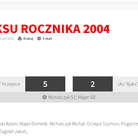
SU ROCZNIKA 2004
esień 2016
Drukuj
E-mail
5
2
" Krzepice
:
Uks "Ajak
Michalczyk 51', Majer 58'
ki Adam, Majer Dominik, Michalczyk Michał, Ociepa Szymon, Pogorzelsk
 Zagzieł Jakub,