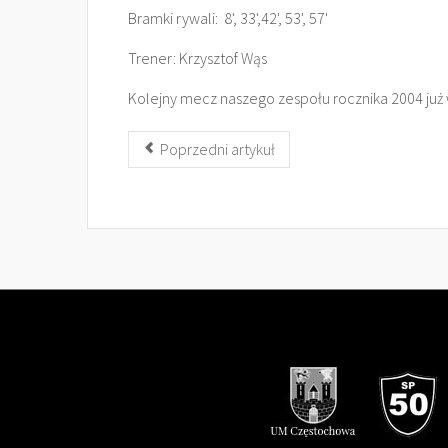
Bramki rywali: 8', 33',42', 53', 57'
Trener: Krzysztof Wąs
Kolejny mecz naszego zespołu rocznika 2004 już w
Poprzedni artykuł