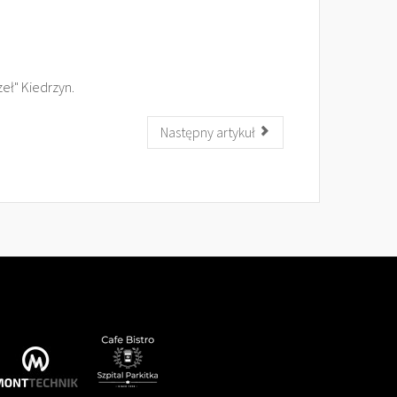
eł" Kiedrzyn.
Następny artykuł