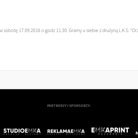
 sobotę 17.09.2016 o godz 11:30. Gramy u siebie z drużyną L.K.S. "Orz
PARTNERZY I SPONSORZY: