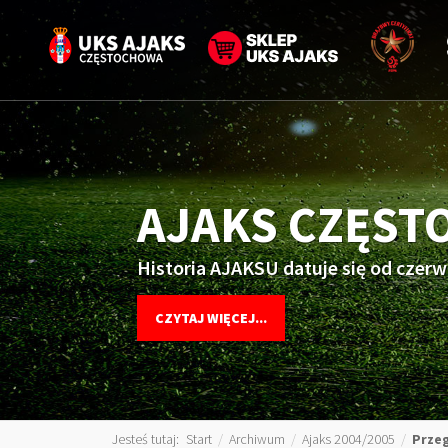
AJAKS CZĘS
Historia AJAKSU datuje się od czerw
CZYTAJ WIĘCEJ...
Jesteś tutaj:
Start
/
Archiwum
/
Ajaks 2004/2005
/
Przeg