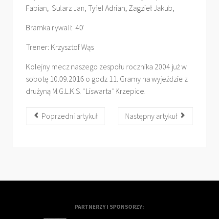
Fabian, Sularz Jan, Tyfel Adrian, Zagzieł Jakub,
Bramka rywali: 40'
Trener: Krzysztof Wąs
Kolejny mecz naszego zespołu rocznika 2004 już w
sobotę 10.09.2016 o godz 11. Gramy na wyjeździe z
drużyną M.G.L.K.S. "Liswarta" Krzepice.
Poprzedni artykuł
Następny artykuł
PARTNERZY I SPONSORZY: