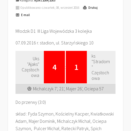
Kategoria:
Ajaks 2004/2005
Opublikowano: czwartek, 08, wrzesień 2016
Drukuj
E-mail
Młodzik D1 III Liga Wojewódzka 3 kolejka
07.09.2016 r. stadion, ul. Starzyńskiego 10
ks
Uks
"Stradom
"Ajaks"
4
1
:
"
Częstoch
Częstoch
owa
owa
Michalczyk 7', 21', Majer 26', Ociepa 57
Do przerwy (3:0)
skład : Fyda Szymon, Kościelny Kacper, Kwiatkowski
Adam, Majer Dominik, Michalczyk Michał, Ociepa
Szymon, Pulcer Michał, Ratecki Patryk, Spich