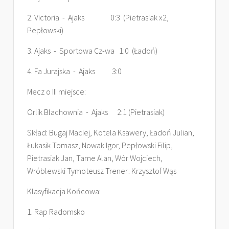
2. Victoria - Ajaks 0:3 (Pietrasiak x2,
Pepłowski)
3. Ajaks - Sportowa Cz-wa 1:0 (Ładoń)
4. Fa Jurajska - Ajaks 3:0
Mecz o III miejsce:
Orlik Blachownia - Ajaks 2:1 (Pietrasiak)
Skład: Bugaj Maciej, Kotela Ksawery, Ładoń Julian,
Łukasik Tomasz, Nowak Igor, Pepłowski Filip,
Pietrasiak Jan, Tame Alan, Wór Wojciech,
Wróblewski Tymoteusz Trener: Krzysztof Wąs
Klasyfikacja Końcowa:
1. Rap Radomsko