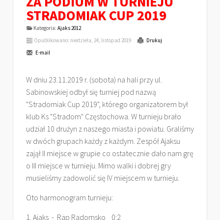
ZA PODIUM W TURNIEJU
STRADOMIAK CUP 2019
Kategoria:
Ajaks 2012
Opublikowano: niedziela, 24, listopad 2019
Drukuj
E-mail
W dniu 23.11.2019 r. (sobota) na hali przy ul.
Sabinowskiej odbył się turniej pod nazwą
"Stradomiak Cup 2019", którego organizatorem był
klub Ks "Stradom" Częstochowa. W turnieju brało
udział 10 drużyn z naszego miasta i powiatu. Graliśmy
w dwóch grupach każdy z każdym. Zespół Ajaksu
zajął II miejsce w grupie co ostatecznie dało nam grę
o III miejsce w turnieju. Mimo walki i dobrej gry
musieliśmy zadowolić się IV miejscem w turnieju.
Oto harmonogram turnieju:
1. Ajaks - Rap Radomsko 0:2