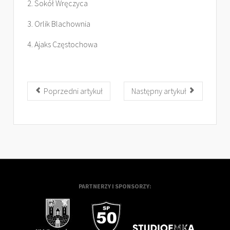
2. Sokół Wręczyca
3. Orlik Blachownia
4. Ajaks Częstochowa
Poprzedni artykuł
Następny artykuł
PARTNERZY I SPONSORZY: