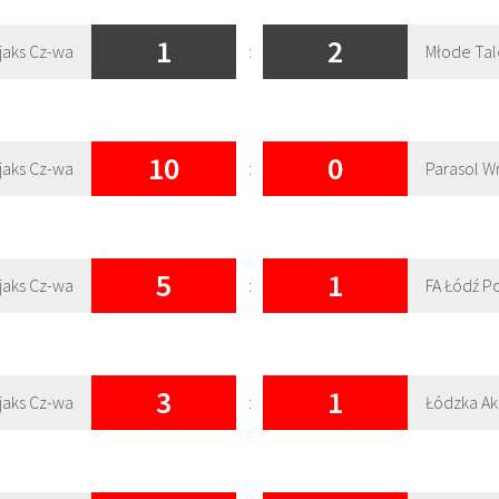
1
2
jaks Cz-wa
:
Młode Tal
10
0
jaks Cz-wa
:
Parasol W
5
1
jaks Cz-wa
:
FA Łódź P
3
1
jaks Cz-wa
:
Łódzka Ak