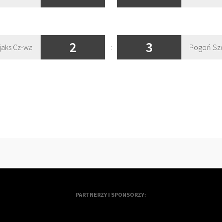
2
3
jaks Cz-wa
:
Pogoń Sz
PARTNERZY I SPONSORZY: