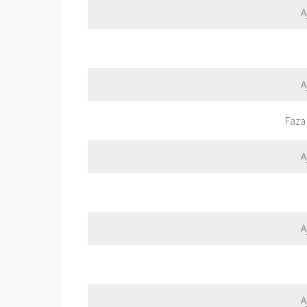
A
A
Faza finało
A
A
A