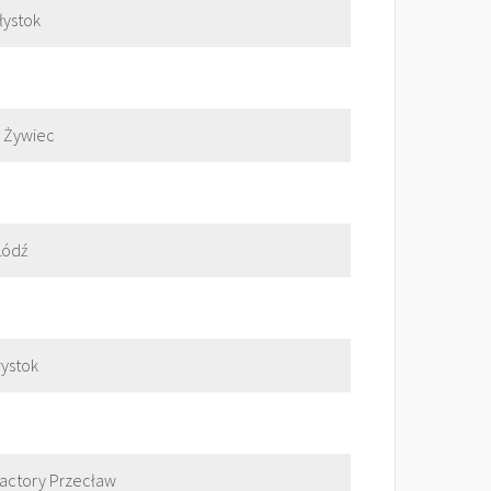
łystok
 Żywiec
Łódź
łystok
Factory Przecław