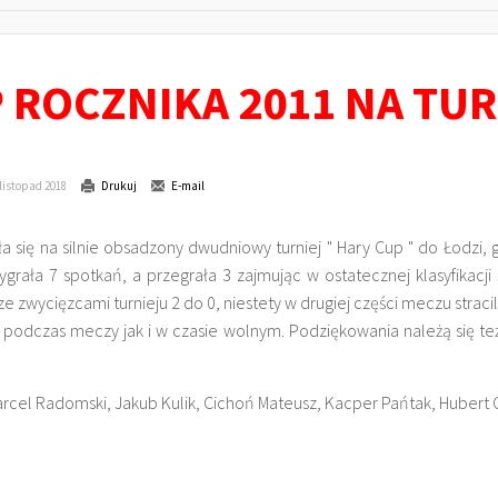
 ROCZNIKA 2011 NA TUR
listopad 2018
Drukuj
E-mail
się na silnie obsadzony dwudniowy turniej " Hary Cup " do Łodzi, 
rała 7 spotkań, a przegrała 3 zajmując w ostatecznej klasyfikacji
e zwycięzcami turnieju 2 do 0, niestety w drugiej części meczu straci
odczas meczy jak i w czasie wolnym. Podziękowania należą się też
arcel Radomski, Jakub Kulik, Cichoń Mateusz, Kacper Pańtak, Hubert 