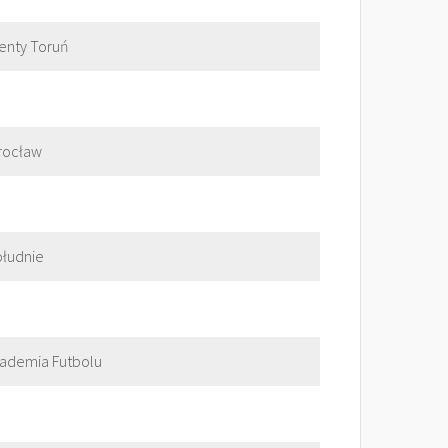
enty Toruń
rocław
ołudnie
ademia Futbolu