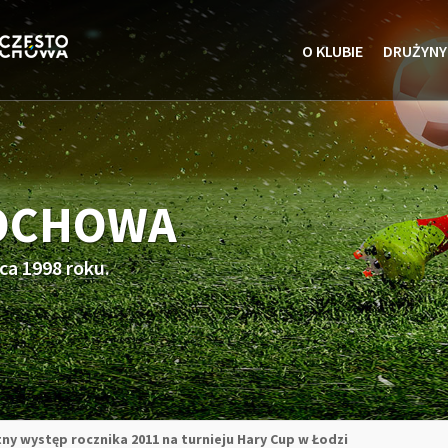
O KLUBIE
DRUŻYNY
TOCHOWA
ca 1998 roku.
ny występ rocznika 2011 na turnieju Hary Cup w Łodzi