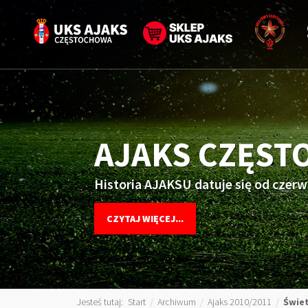
AJAKS CZĘS
Historia AJAKSU datuje się od czerw
CZYTAJ WIĘCEJ...
Jesteś tutaj:
Start
/
Archiwum
/
Ajaks 2010/2011
/
Świet