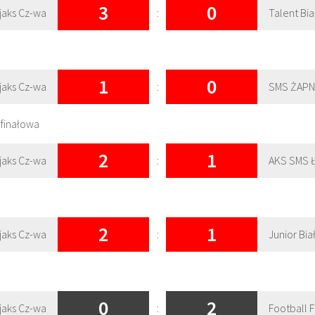
3
0
jaks Cz-wa
:
Talent Bia
1
0
jaks Cz-wa
:
SMS ŻAPN
wa
2
1
jaks Cz-wa
:
AKS SMS 
2
1
jaks Cz-wa
:
Junior Bia
0
2
jaks Cz-wa
:
Football 