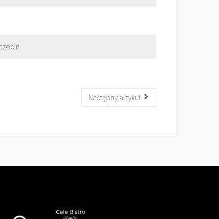
czecin
Następny artykuł