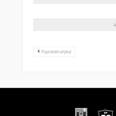
A
Poprzedni artykuł