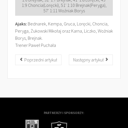
1:9 Choncia(Loręcki), 51' 1:10 Brejnak(Peryga),
57' 1:11 Woźniak Borys
Ajaks:
Bednarek, Kempa, Gruca, Loręcki, Choncia,
Peryga, Żukowski Mikołaj oraz Karna, Liczko, Woźniak
Borys, Brejnak.
Trener Paweł Puchała
Poprzedni artykuł
Następny artykuł
PARTNERZY I SPONSORZY: