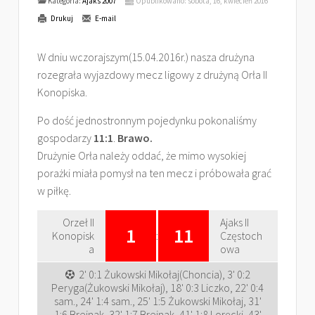
Kategoria:
Ajaks 2007
Opublikowano: sobota, 16, kwiecień 2016
Drukuj
E-mail
W dniu wczorajszym(15.04.2016r.) nasza drużyna
rozegrała wyjazdowy mecz ligowy z drużyną Orła II
Konopiska.
Po dość jednostronnym pojedynku pokonaliśmy
gospodarzy
11:1
.
Brawo.
Drużynie Orła należy oddać, że mimo wysokiej
porażki miała pomysł na ten mecz i próbowała grać
w piłkę.
Orzeł II
Ajaks II
1
11
Konopisk
:
Częstoch
a
owa
2' 0:1 Żukowski Mikołaj(Choncia), 3' 0:2
Peryga(Żukowski Mikołaj), 18' 0:3 Liczko, 22' 0:4
sam., 24' 1:4 sam., 25' 1:5 Żukowski Mikołaj, 31'
1:6 Brejnak, 32' 1:7 Brejnak, 41' 1:8 Loręcki, 43'