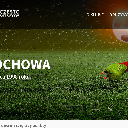
O KLUBIE
DRUŻYNY
TOCHOWA
ca 1998 roku.
: dwa mecze, trzy punkty