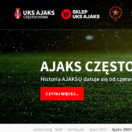
AJAKS CZĘS
Historia AJAKSU datuje się od czerw
CZYTAJ WIĘCEJ...
Jesteś tutaj:
Start
/
Archiwum
/
Ajaks 2007
/
Ajaks 2007