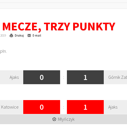
A MECZE, TRZY PUNKTY
 2019
Drukuj
E-mail
płn.
0
1
Ajaks
:
Górnik Zab
0
1
 Katowice
:
Ajaks
Młyńczyk