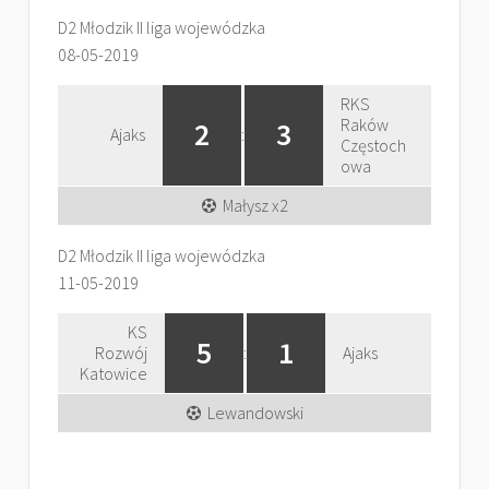
D2 Młodzik II liga wojewódzka
08-05-2019
RKS
Raków
2
3
Ajaks
:
Częstoch
owa
Małysz x2
D2 Młodzik II liga wojewódzka
11-05-2019
KS
5
1
Rozwój
:
Ajaks
Katowice
Lewandowski