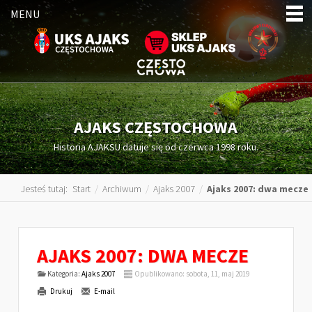
MENU
AJAKS CZĘSTOCHOWA
Historia AJAKSU datuje się od czerwca 1998 roku.
Jesteś tutaj:
Start
/
Archiwum
/
Ajaks 2007
/
Ajaks 2007: dwa mecze
AJAKS 2007: DWA MECZE
Kategoria:
Ajaks 2007
Opublikowano: sobota, 11, maj 2019
Drukuj
E-mail