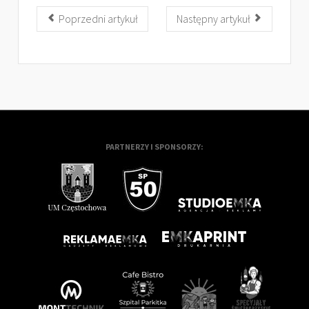
Poprzedni artykuł
Następny artykuł
PARTNERZY I SPONSORZY: