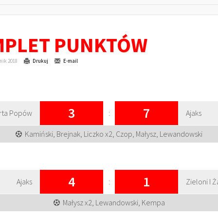
OMPLET PUNKTÓW
nik 2018
Drukuj
E-mail
3
7
rta Popów
:
Ajaks
Kamiński, Brejnak, Liczko x2, Czop, Małysz, Lewandowski
4
1
Ajaks
:
Zieloni I Ż
Małysz x2, Lewandowski, Kempa