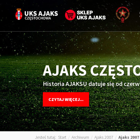
AJAKS CZĘS
Historia AJAKSU datuje się od czerw
CZYTAJ WIĘCEJ...
Jesteś tutaj:
Start
/
Archiwum
/
Ajaks 2007
/
Ajaks 200