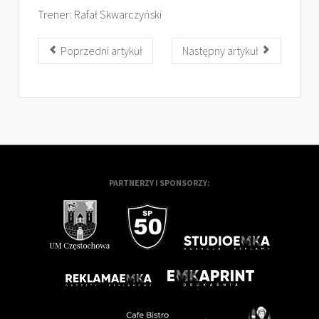
Trener: Rafał Skwarczyński
Poprzedni artykuł
Następny artykuł
PARTNERZY I SPONSORZY: