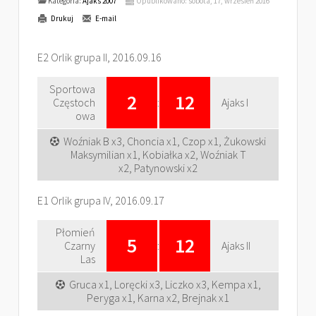
Kategoria:
Ajaks 2007
Opublikowano: sobota, 17, wrzesień 2016
Drukuj
E-mail
E2 Orlik grupa II, 2016.09.16
Sportowa
2
12
Częstoch
:
Ajaks I
owa
Woźniak B x3, Choncia x1, Czop x1, Żukowski
Maksymilian x1, Kobiałka x2, Woźniak T
x2, Patynowski x2
E1 Orlik grupa IV, 2016.09.17
Płomień
5
12
Czarny
:
Ajaks II
Las
Gruca x1, Loręcki x3, Liczko x3, Kempa x1,
Peryga x1, Karna x2, Brejnak x1