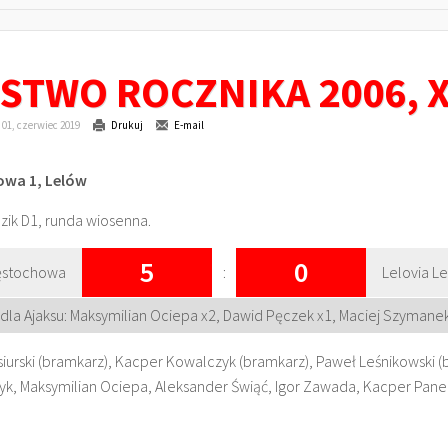
TWO ROCZNIKA 2006, XI
01, czerwiec 2019
Drukuj
E-mail
towa 1, Lelów
zik D1, runda wiosenna.
5
0
zęstochowa
:
Lelovia L
dla Ajaksu: Maksymilian Ociepa x2, Dawid Pęczek x1, Maciej Szymanek 
asiurski (bramkarz), Kacper Kowalczyk (bramkarz), Paweł Leśnikowski 
, Maksymilian Ociepa, Aleksander Świąć, Igor Zawada, Kacper Panek, 