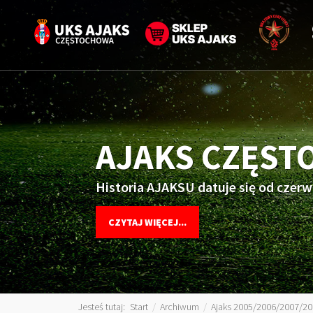
AJAKS CZĘS
Historia AJAKSU datuje się od czerw
CZYTAJ WIĘCEJ...
Jesteś tutaj:
Start
/
Archiwum
/
Ajaks 2005/2006/2007/2