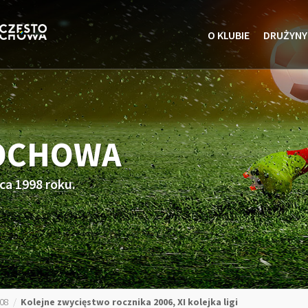
O KLUBIE
DRUŻYNY
TOCHOWA
ca 1998 roku.
008
/
Kolejne zwycięstwo rocznika 2006, XI kolejka ligi