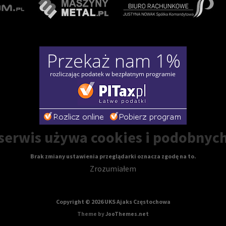
erwis używa cookies i podobnych
Brak zmiany ustawienia przeglądarki oznacza zgodę na to.
Zrozumiałem
Copyright © 2026 UKS Ajaks Częstochowa
Theme by
JooThemes.net