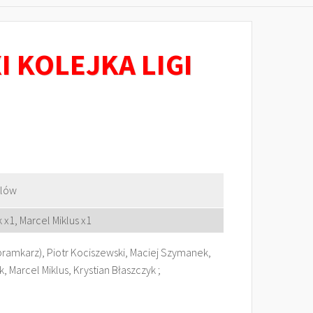
 KOLEJKA LIGI
elów
x1, Marcel Miklus x1
(bramkarz), Piotr Kociszewski, Maciej Szymanek,
Marcel Miklus, Krystian Błaszczyk ;