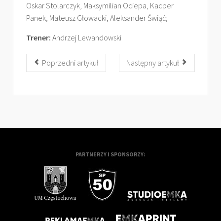
Oskar Stolarczyk, Maksymilian Ociepa, Kacper
Panek, Mateusz Głowacki, Aleksander Świąć;
Trener:
Andrzej Lewandowski
Poprzedni artykuł
Następny artykuł
PARTNERZY I SPONSORZY: