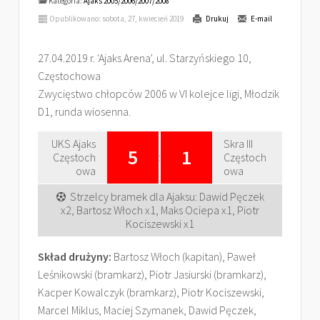
Kategoria:
Ajaks 2005/2006/2007/2008
Opublikowano: sobota, 27, kwiecień 2019
Drukuj
E-mail
27.04.2019 r. 'Ajaks Arena', ul. Starzyńskiego 10,
Częstochowa
Zwycięstwo chłopców 2006 w VI kolejce ligi, Młodzik
D1, runda wiosenna.
UKS Ajaks
Skra III
5
1
Częstoch
:
Częstoch
owa
owa
Strzelcy bramek dla Ajaksu: Dawid Pęczek
x2, Bartosz Włoch x1, Maks Ociepa x1, Piotr
Kociszewski x1
Skład drużyny:
Bartosz Włoch (kapitan), Paweł
Leśnikowski (bramkarz), Piotr Jasiurski (bramkarz),
Kacper Kowalczyk (bramkarz), Piotr Kociszewski,
Marcel Miklus, Maciej Szymanek, Dawid Pęczek,