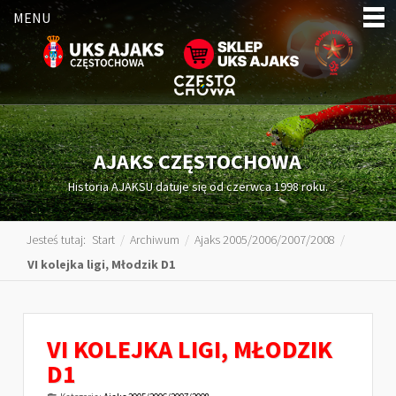
MENU
AJAKS CZĘSTOCHOWA
Historia AJAKSU datuje się od czerwca 1998 roku.
Jesteś tutaj:
Start
/
Archiwum
/
Ajaks 2005/2006/2007/2008
/
VI kolejka ligi, Młodzik D1
VI KOLEJKA LIGI, MŁODZIK
D1