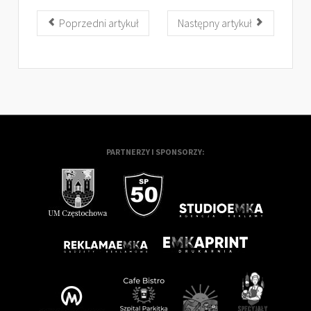
Poprzedni artykuł
Następny artykuł
PARTNERZY I SPONSORZY: