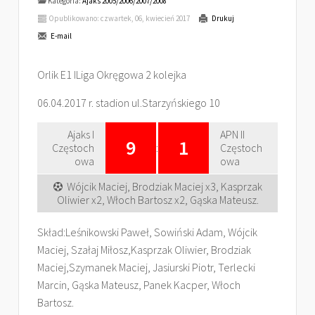
Kategoria:
Ajaks 2005/2006/2007/2008
Opublikowano: czwartek, 06, kwiecień 2017
Drukuj
E-mail
Orlik E1 ILiga Okręgowa 2 kolejka
06.04.2017 r. stadion ul.Starzyńskiego 10
Ajaks I
APN II
9
1
Częstoch
:
Częstoch
owa
owa
Wójcik Maciej, Brodziak Maciej x3, Kasprzak
Oliwier x2, Włoch Bartosz x2, Gąska Mateusz.
Skład:Leśnikowski Paweł, Sowiński Adam, Wójcik
Maciej, Szałaj Miłosz,Kasprzak Oliwier, Brodziak
Maciej,Szymanek Maciej, Jasiurski Piotr, Terlecki
Marcin, Gąska Mateusz, Panek Kacper, Włoch
Bartosz.