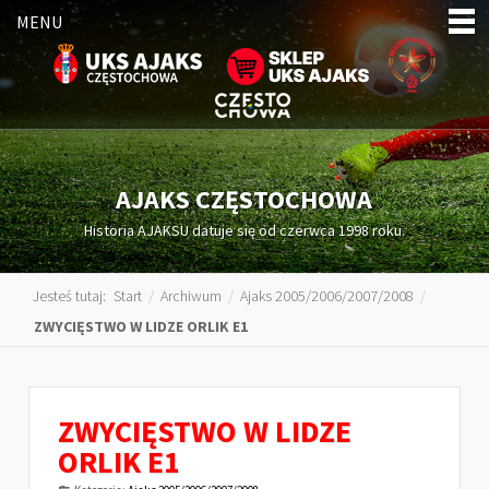
MENU
AJAKS CZĘSTOCHOWA
Historia AJAKSU datuje się od czerwca 1998 roku.
Jesteś tutaj:
Start
/
Archiwum
/
Ajaks 2005/2006/2007/2008
/
ZWYCIĘSTWO W LIDZE ORLIK E1
ZWYCIĘSTWO W LIDZE
ORLIK E1