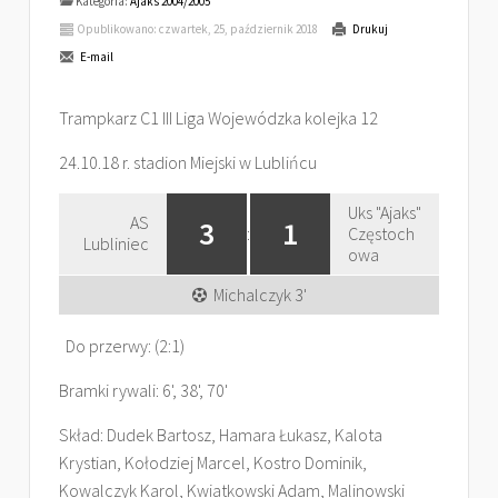
Kategoria:
Ajaks 2004/2005
Opublikowano: czwartek, 25, październik 2018
Drukuj
E-mail
Trampkarz C1 III Liga Wojewódzka kolejka 12
24.10.18 r. stadion Miejski w Lublińcu
Uks "Ajaks"
AS
3
1
:
Częstoch
Lubliniec
owa
Michalczyk 3'
Do przerwy: (2:1)
Bramki rywali: 6', 38', 70'
Skład: Dudek Bartosz, Hamara Łukasz, Kalota
Krystian, Kołodziej Marcel, Kostro Dominik,
Kowalczyk Karol, Kwiatkowski Adam, Malinowski