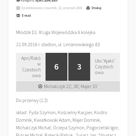
Kategoria:
Ajaks 2004/2005
Opublikowano: czwartek, 22, wrzesień 2016
Drukuj
E-mail
Młodzik D1 III Liga Wojewódzka 6 kolejka
21.09.2016 r. stadion, ul. Limanowskiego 83
Apn/Rakó
Uks "Ajaks"
w
6
3
:
Częstoch
Czestoch
owa
owa
Michalczyk 21', 30', Majer 31'
Do przerwy (1:2)
skład : Fyda Szymon, Kościelny Kacper, Kostro
Dominik, Kwiatkowski Adam, Majer Dominik,
Michalczyk Michał, Ociepa Szymon, Pogorzelski Igor,
Pulcer Michał, Ratecki Patryk, Sularz Jan, Strugacz