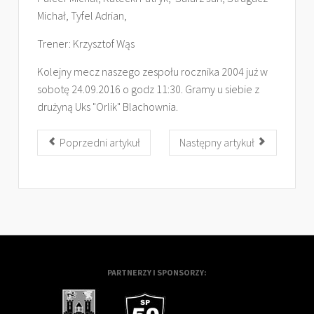
Michał, Tyfel Adrian,
Trener: Krzysztof Wąs
Kolejny mecz naszego zespołu rocznika 2004 już w
sobotę 24.09.2016 o godz 11:30. Gramy u siebie z
drużyną Uks "Orlik" Blachownia.
Poprzedni artykuł
Następny artykuł
PARTNERZY I SPONSORZY: