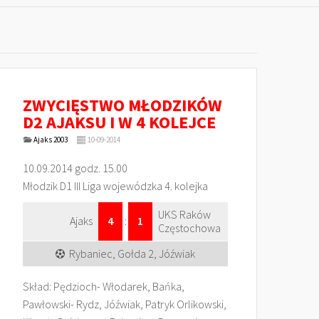
ZWYCIĘSTWO MŁODZIKÓW
D2 AJAKSU I W 4 KOLEJCE
Ajaks 2003
10-09-2014
10.09.2014 godz. 15.00
Młodzik D1 III Liga wojewódzka 4. kolejka
UKS Raków
Ajaks
4
:
1
Częstochowa
Rybaniec, Gołda 2, Jóźwiak
Skład: Pędzioch- Włodarek, Bańka,
Pawłowski- Rydz, Jóźwiak, Patryk Orlikowski,