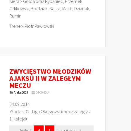
Kierat- Gołda oraz Rybaniec, Przemek
Orlikowski, Brodziak, Salita, Mach, Dzianok,
Rumin
Trener- Piotr Pawłowski
ZWYCIĘSTWO MŁODZIKÓW
AJAKSU II W ZALEGŁYM
MECZU
Ajaks 2003
04-09-2014
04.09.2014
Młodzik D2 I Liga Okręgowa (mecz zaległy z
1. kolejki)
Ajaks II
4
:
1
Unia Rędziny