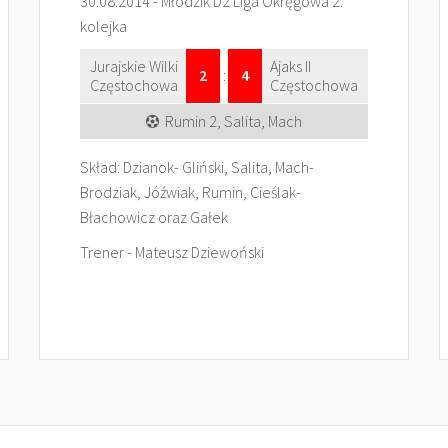
30.08.2014 - Młodzik D2 Liga Okręgowa 2.
kolejka
Jurajskie Wilki
Ajaks II
2
:
4
Częstochowa
Częstochowa
Rumin 2, Salita, Mach
Skład: Dzianok- Gliński, Salita, Mach-
Brodziak, Jóźwiak, Rumin, Cieślak-
Błachowicz oraz Gałek
Trener - Mateusz Dziewoński