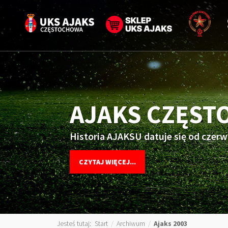
AJAKS CZĘS
Historia AJAKSU datuje się od czerw
CZYTAJ WIĘCEJ...
Jesteś tutaj:
Start
/
Archiwum
/
Ajaks 2003