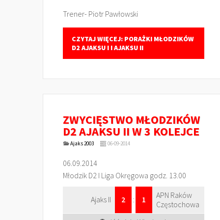
Trener- Piotr Pawłowski
CZYTAJ WIĘCEJ: PORAŻKI MŁODZIKÓW
D2 AJAKSU I I AJAKSU II
ZWYCIĘSTWO MŁODZIKÓW
D2 AJAKSU II W 3 KOLEJCE
Ajaks 2003
06-09-2014
06.09.2014
Młodzik D2 I Liga Okręgowa godz. 13.00
APN Raków
Ajaks II
2
:
1
Częstochowa