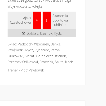
27.08.2014 godz. 13.30 - Młodzik D2 III Liga
Wojewódzka 1. kolejka
Akademia
Ajaks
4
:
3
Sportowa
Częstochowa
Lubliniec
Gołda 2, Dzianok, Rydz
Skład: Pędzioch- Włodarek, Bańka,
Pawłowski- Rydz, Rybaniec, Patryk
Orlikowski, Kierat- Gołda oraz Dzianok,
Przemek Orlikowski, Brodziak, Salita, Mach
Trener - Piotr Pawłowski