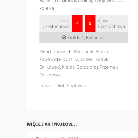
30.08.2014 Młodzik D2 III Liga wojewódzka 2.
kolejka
Skra
Ajaks
4
:
5
Częstochowa
Częstochowa
Gołda 4, Rybaniec
Skład: Pędzioch- Włodarek, Bańka,
Pawłowski- Rydz, Rybaniec, Patryk
Orlikowski, Kierat- Gołda oraz Przemek
Orlikowski.
Trener - Piotr Pawłowski
WIĘCEJ ARTYKUŁÓW…