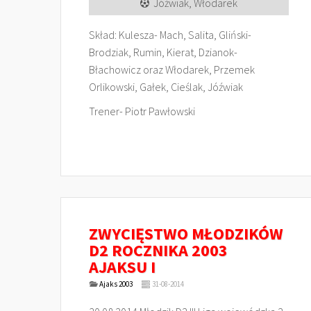
Jóźwiak, Włodarek
Skład: Kulesza- Mach, Salita, Gliński-
Brodziak, Rumin, Kierat, Dzianok-
Błachowicz oraz Włodarek, Przemek
Orlikowski, Gałek, Cieślak, Jóźwiak
Trener- Piotr Pawłowski
ZWYCIĘSTWO MŁODZIKÓW
D2 ROCZNIKA 2003
AJAKSU I
Ajaks 2003
31-08-2014