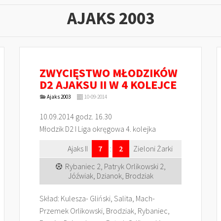
AJAKS 2003
ZWYCIĘSTWO MŁODZIKÓW
D2 AJAKSU II W 4 KOLEJCE
Ajaks 2003
10-09-2014
10.09.2014 godz. 16.30
Młodzik D2 I Liga okręgowa 4. kolejka
Ajaks II
7
:
2
Zieloni Żarki
Rybaniec 2, Patryk Orlikowski 2,
Jóźwiak, Dzianok, Brodziak
Skład: Kulesza- Gliński, Salita, Mach-
Przemek Orlikowski, Brodziak, Rybaniec,