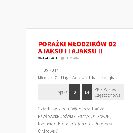
PORAŻKI MŁODZIKÓW D2
AJAKSU I I AJAKSU II
Ajaks 2003
14-09-2014
13.09.2014
Młodzik D2 III Liga Wojewódzka 5. kolejka
RKS Raków
Ajaks
0
:
14
Częstochowa
Skład: Pędzioch- Włodarek, Bańka,
Pawłowski- Jóźwiak, Patryk Orlikowski,
Rybaniec, Kierat- Gołda oraz Przemek
Orlikowski