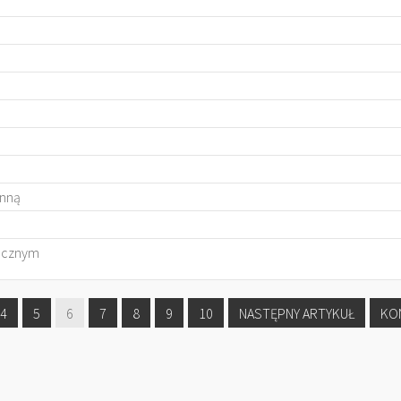
enną
rocznym
4
5
6
7
8
9
10
NASTĘPNY ARTYKUŁ
KO