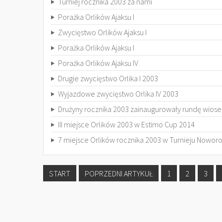
Turniej rocznika 2003 za nami
Porażka Orlików Ajaksu I
Zwycięstwo Orlików Ajaksu I
Porażka Orlików Ajaksu I
Porażka Orlików Ajaksu IV
Drugie zwycięstwo Orlika I 2003
Wyjazdowe zwycięstwo Orlika IV 2003
Drużyny rocznika 2003 zainaugurowały rundę wios
III miejsce Orlików 2003 w Estimo Cup 2014
7 miejsce Orlików rocznika 2003 w Turnieju Nowo
START
POPRZEDNI ARTYKUŁ
1
2
3