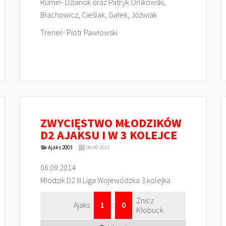
Rumin- Dzianok oraz Patryk Orlikowski,
Błachowicz, Cieślak, Gałek, Jóźwiak
Trener- Piotr Pawłowski
ZWYCIĘSTWO MŁODZIKÓW
D2 AJAKSU I W 3 KOLEJCE
Ajaks 2003
06-09-2014
06.09.2014
Młodzik D2 III Liga Wojewódzka 3.kolejka
Znicz
Ajaks
1
:
0
Kłobuck