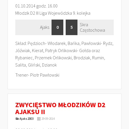
01.10.2014 godz. 16.00
Młodzik D2 III Liga Wojewódzka 9. kolejka
Skra
Ajaks
0
:
5
Częstochowa
Skład: Pędzioch- Włodarek, Bańka, Pawłowski- Rydz,
Jóźwiak, Kierat, Patryk Orlikowski- Gołda oraz
Rybaniec, Przemek Orlikowski, Brodziak, Rumin,
Salita, Gliński, Dzianok
Trener- Piotr Pawłowski
ZWYCIĘSTWO MŁODZIKÓW D2
AJAKSU II
Ajaks 2003
29-09-2014