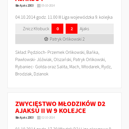
Ajaks 2003
05-10-2014
04.10.2014 godz. 11.00 III Liga wojewódzka 9. kolejka
Znicz Kłobuck
0
:
2
Ajaks
Patryk Orlikowski 2
Skład: Pędzioch- Przemek Orlikowski, Bańka,
Pawłowski- Jóźwiak, Olszański, Patryk Orlikowski,
Rybaniec- Gołda oraz Salita, Mach, Włodarek, Rydz,
Brodziak, Dzianok
ZWYCIĘSTWO MŁODZIKÓW D2
AJAKSU II W 9 KOLEJCE
Ajaks 2003
02-10-2014