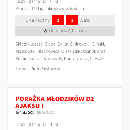
26.09.2014 godz. 16.00
Młodzik D2 I Liga okręgowa 8. kolejka
Unia Rędziny
2
:
3
Ajaks II
Olszański 2, Dzianok
Skład: Kulesza- Skiba, Salita, Orlikowski- Gliński,
Piaskowski, Błachowicz, Olszański- Dzianok oraz
Rumin, Kierat, Pawłowski, Kantorowicz, Cieślak
Trener- Piotr Pawłowski
PORAŻKA MŁODZIKÓW D2
AJAKSU I
Ajaks 2003
29-09-2014
27.09.2014 godz. 11.00