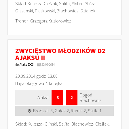
Skład: Kulesza-Cieślak, Salita, Skiba- Gliński,
Olszański, Piaskowski, Błachowicz- Dzianok
Trener- Grzegorz Kuziorowicz
ZWYCIĘSTWO MŁODZIKÓW D2
AJAKSU II
Ajaks 2003
22-09-2014
20.09.2014 godz. 13.00
I Liga okręgowa 7. kolejka
Pogoń
Ajaks II
8
:
2
Blachownia
Brodziak 3, Gałek 2, Rumin 2, Salita 1
Skład: Kulesza- Gliński, Salita, Błachowicz- Cieślak,