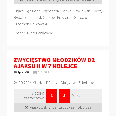
Skład: Pędzioch- Włodarek, Bańka, Pawłowski- Rydz,
Rybaniec, Patryk Orlikowski, Kierat- Gołda oraz
Przemek Orlikowski
Trener- Piotr Pawłowski
ZWYCIĘSTWO MŁODZIKÓW D2
AJAKSU II W 7 KOLEJCE
Ajaks 2003
25-09-2014
24.09.2014 Młodzik D2 I Liga Okręgowa 7. kolejka
Victoria
3
:
5
Ajaks II
Częstochowa
Piaskowski 3, Salita 1, 1- samobójcza