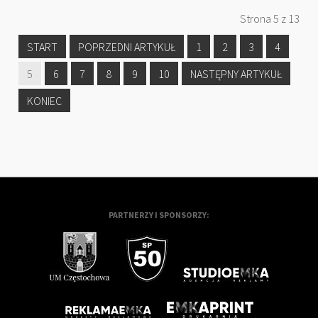
Strona 5 z 13
START
POPRZEDNI ARTYKUŁ
1
2
3
4
5
6
7
8
9
10
NASTĘPNY ARTYKUŁ
KONIEC
PARTNERZY I SPONSORZY: