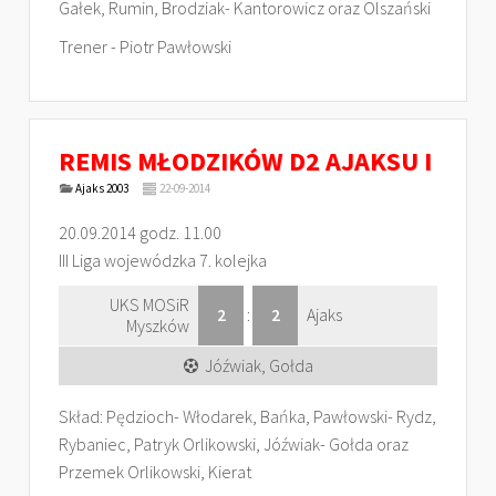
Gałek, Rumin, Brodziak- Kantorowicz oraz Olszański
Trener - Piotr Pawłowski
REMIS MŁODZIKÓW D2 AJAKSU I
Ajaks 2003
22-09-2014
20.09.2014 godz. 11.00
III Liga wojewódzka 7. kolejka
UKS MOSiR
2
:
2
Ajaks
Myszków
Jóźwiak, Gołda
Skład: Pędzioch- Włodarek, Bańka, Pawłowski- Rydz,
Rybaniec, Patryk Orlikowski, Jóźwiak- Gołda oraz
Przemek Orlikowski, Kierat