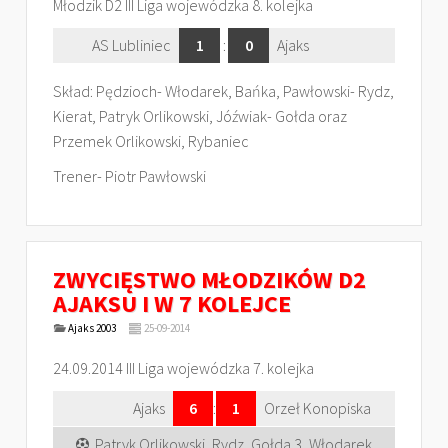
Młodzik D2 III Liga wojewódzka 8. kolejka
AS Lubliniec
1
:
0
Ajaks
Skład: Pędzioch- Włodarek, Bańka, Pawłowski- Rydz,
Kierat, Patryk Orlikowski, Jóźwiak- Gołda oraz
Przemek Orlikowski, Rybaniec
Trener- Piotr Pawłowski
ZWYCIĘSTWO MŁODZIKÓW D2
AJAKSU I W 7 KOLEJCE
Ajaks 2003
25-09-2014
24.09.2014 III Liga wojewódzka 7. kolejka
Ajaks
6
:
1
Orzeł Konopiska
Patryk Orlikowski, Rydz, Gołda 3, Włodarek