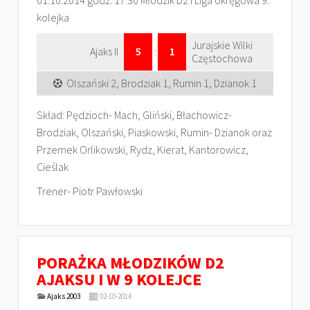
01.10.2014 godz. 17.30 Młodzik D2 I Liga okręgowa 9.
kolejka
Jurajskie Wilki
Ajaks II
5
:
1
Częstochowa
Olszański 2, Brodziak 1, Rumin 1, Dzianok 1
Skład: Pędzioch- Mach, Gliński, Błachowicz-
Brodziak, Olszański, Piaskowski, Rumin- Dzianok oraz
Przemek Orlikowski, Rydz, Kierat, Kantorowicz,
Cieślak
Trener- Piotr Pawłowski
PORAŻKA MŁODZIKÓW D2
AJAKSU I W 9 KOLEJCE
Ajaks 2003
02-10-2014