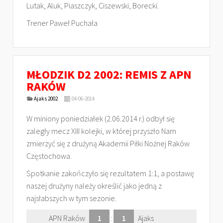
Lutak, Aluk, Piaszczyk, Ciszewski, Borecki.
Trener Paweł Puchała
MŁODZIK D2 2002: REMIS Z APN
RAKÓW
Ajaks 2002
04-06-2014
W miniony poniedziałek (2.06.2014 r.) odbył się
zaległy mecz XIII kolejki, w której przyszło Nam
zmierzyć się z drużyną Akademii Piłki Nożnej Raków
Częstochowa.
Spotkanie zakończyło się rezultatem 1:1, a postawę
naszej drużyny należy określić jako jedną z
najsłabszych w tym sezonie.
APN Raków
1
:
1
Ajaks