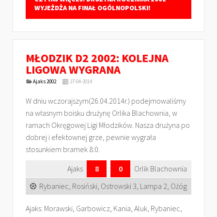
WYJEŻDŻA NA FINAŁ OGÓLNOPOLSKI!
MŁODZIK D2 2002: KOLEJNA
LIGOWA WYGRANA
Ajaks 2002
27-04-2014
W dniu wczorajszym(26.04.2014r.) podejmowaliśmy
na własnym boisku drużynę Orlika Blachownia, w
ramach Okręgowej Ligi Młodzików. Nasza drużyna po
dobrej i efektownej grze, pewnie wygrała
stosunkiem bramek 8:0.
Ajaks
8
:
0
Orlik Blachownia
Rybaniec, Rosiński, Ostrowski 3, Lampa 2, Ożóg
Ajaks: Morawski, Garbowicz, Kania, Aluk, Rybaniec,