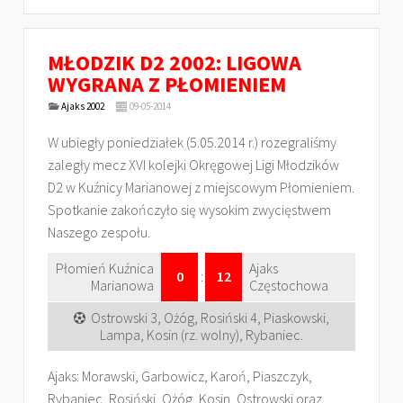
MŁODZIK D2 2002: LIGOWA
WYGRANA Z PŁOMIENIEM
Ajaks 2002
09-05-2014
W ubiegły poniedziałek (5.05.2014 r.) rozegraliśmy
zaległy mecz XVI kolejki Okręgowej Ligi Młodzików
D2 w Kuźnicy Marianowej z miejscowym Płomieniem.
Spotkanie zakończyło się wysokim zwycięstwem
Naszego zespołu.
Płomień Kuźnica
Ajaks
0
:
12
Marianowa
Częstochowa
Ostrowski 3, Ożóg, Rosiński 4, Piaskowski,
Lampa, Kosin (rz. wolny), Rybaniec.
Ajaks: Morawski, Garbowicz, Karoń, Piaszczyk,
Rybaniec, Rosiński, Ożóg, Kosin, Ostrowski oraz