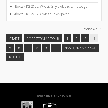
Młodzik D2 2002: Wróciliśmy z obozu zimowego!
Młodzik D2 2002: Gwiazdka w Ajaksie
Strona 4 z 16
START
POPRZEDNI ARTYKUŁ
1
2
3
4
5
6
7
8
9
10
NASTĘPNY ARTYKUŁ
KONIEC
PARTNERZY I SPONSORZY: