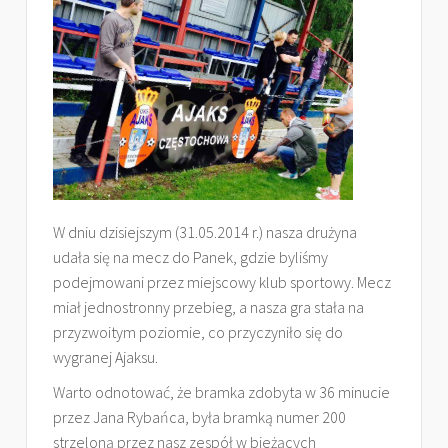
W dniu dzisiejszym (31.05.2014 r.) nasza drużyna
udała się na mecz do Panek, gdzie byliśmy
podejmowani przez miejscowy klub sportowy. Mecz
miał jednostronny przebieg, a nasza gra stała na
przyzwoitym poziomie, co przyczyniło się do
wygranej Ajaksu.
Warto odnotować, że bramka zdobyta w 36 minucie
przez Jana Rybańca, była bramką numer 200
strzeloną przez nasz zespół w bieżących