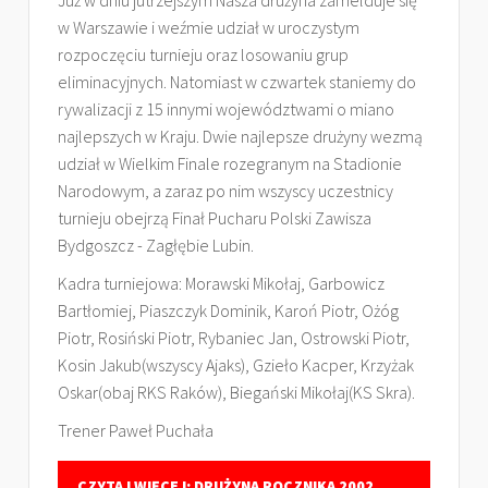
Już w dniu jutrzejszym Nasza drużyna zamelduje się
w Warszawie i weźmie udział w uroczystym
rozpoczęciu turnieju oraz losowaniu grup
eliminacyjnych. Natomiast w czwartek staniemy do
rywalizacji z 15 innymi województwami o miano
najlepszych w Kraju. Dwie najlepsze drużyny wezmą
udział w Wielkim Finale rozegranym na Stadionie
Narodowym, a zaraz po nim wszyscy uczestnicy
turnieju obejrzą Finał Pucharu Polski Zawisza
Bydgoszcz - Zagłębie Lubin.
Kadra turniejowa: Morawski Mikołaj, Garbowicz
Bartłomiej, Piaszczyk Dominik, Karoń Piotr, Ożóg
Piotr, Rosiński Piotr, Rybaniec Jan, Ostrowski Piotr,
Kosin Jakub(wszyscy Ajaks), Gzieło Kacper, Krzyżak
Oskar(obaj RKS Raków), Biegański Mikołaj(KS Skra).
Trener Paweł Puchała
CZYTAJ WIĘCEJ: DRUŻYNA ROCZNIKA 2002