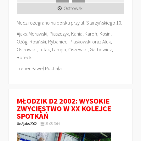
Ostrowski
Mecz rozegrano na boisku przy ul. Starzyńskiego 10.
Ajaks: Morawski, Piaszczyk, Kania, Karoń, Kosin,
Ożóg, Rosiński, Rybaniec, Piaskowski oraz Aluk,
Ostrowski, Lutak, Lampa, Ciszewski, Garbowicz,
Borecki.
Trener Paweł Puchała
MŁODZIK D2 2002: WYSOKIE
ZWYCIĘSTWO W XX KOLEJCE
SPOTKAŃ
Ajaks 2002
31-05-2014