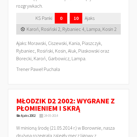
rozgrywkach.
KS Panki
0
:
10
Ajaks
Karoń, Rosiński 2, Rybaniec 4, Lampa, Kosin 2
Ajaks: Morawski, Ciszewski, Kania, Piaszczyk,
Rybaniec, Rosiński, Kosin, Aluk, Piaskowski oraz
Borecki, Karoń, Garbowicz, Lampa.
Trener Paweł Puchała
MŁODZIK D2 2002: WYGRANE Z
PŁOMIENIEM I SKRĄ
Ajaks 2002
24-05-2014
W minioną środę (21.05.2014 r.) w Borownie, nasza
drużyna rozegrała zaległy mecz ligowy z