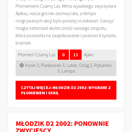
Płomieniem Czarny Las. Mimo wysokiego zwycięstwa
Ajaksu, nasza gra nie zachwycała, a tempo
rozgrywanych akcji było poniżej oczekiwań. Cieszyć
mogła natomiast skuteczność naszego zespołu,
która pozwoliła na zaaplikowanie rywalowi trzynastu
bramek.
Płomień Czarny Las
0
:
13
Ajaks
Kosin 3, Piaskowski 3, Lutak, Ożóg 2, Rybaniec
3, Lampa
CZYTAJ WIĘCEJ: MŁODZIK D2 2002: WYGRANE Z
PŁOMIENIEM I SKRĄ
MŁODZIK D2 2002: PONOWNIE
ZWYCIĘSCY