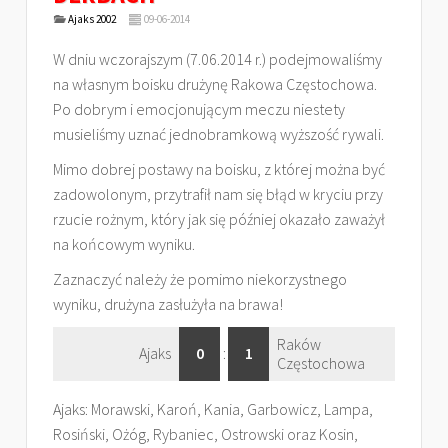
Ajaks 2002
09-06-2014
W dniu wczorajszym (7.06.2014 r.) podejmowaliśmy
na własnym boisku drużynę Rakowa Częstochowa.
Po dobrym i emocjonującym meczu niestety
musieliśmy uznać jednobramkową wyższość rywali.
Mimo dobrej postawy na boisku, z której można być
zadowolonym, przytrafił nam się błąd w kryciu przy
rzucie rożnym, który jak się później okazało zaważył
na końcowym wyniku.
Zaznaczyć należy że pomimo niekorzystnego
wyniku, drużyna zasłużyła na brawa!
Raków
Ajaks
0
:
1
Częstochowa
Ajaks: Morawski, Karoń, Kania, Garbowicz, Lampa,
Rosiński, Ożóg, Rybaniec, Ostrowski oraz Kosin,