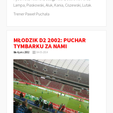
Lampa, Piaskowski, Aluk, Kania, Ciszewski, Lutak.
Trener Paweł Puchała
MŁODZIK D2 2002: PUCHAR
TYMBARKU ZA NAMI
Ajaks 2002
04-05-2014