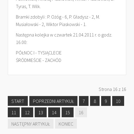
Tyras, T. Wilk.
Bramki zdobyli : P. Ożóg - 6, P. Gładysz - 2, M.
Musiałowski - 2, Wiktor Piaskowski - 1.
Następna kolejka w czwartek 21.04.2011 r. o godz.
16.00:
PÓŁNOC I - TYSIĄCLECIE
ŚRÓDMIEŚCIE - ZACHÓD
Strona 16 z 16
START
POPRZEDNI ARTYKUŁ
7
8
9
10
11
12
13
14
15
16
NASTĘPNY ARTYKUŁ
KONIEC