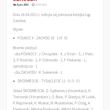
Ajaks 2002
16-04-2011
Dnia 16.04.2011 r. odbyła się pierwsza kolejka Ligi
Szkółek.
Wyniki :
PÓŁNOC II - ZACHÓD 16 : 1 (9 : 0)
Bramki zdobyli :
- dla PÓŁNOCY : J. Chrząstek - 4, J. Kosin - 3, J. Poks -
3, P. Rosiński - 2, P. Ostrowski - 2, F. Piekarski - 1,
samobójcza - 1.
- dla ZACHODU : K. Sukiennik - 1.
ŚRÓDMIEŚCIE - TYSIĄCLECIE 11 : 0 ( 5 : 0 )
Skład ŚRÓDMIEŚCIA : D. Gątkiewicz (I bramkarz), K.
Trelowski ( II bramkarz ), O. Bule, P. Gładysz, M. Lutak,
P. Majcherek, K. Moskal, M. Musiałowski, P. Ożóg, A.
Pawłowski, Mikołaj Piaskowski, Wiktor Piaskowski, S.