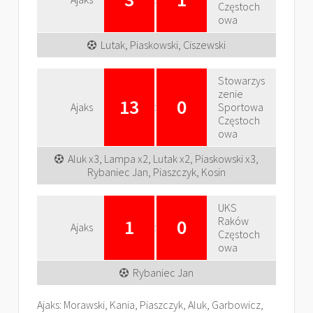
Częstoch
owa
Lutak, Piaskowski, Ciszewski
Stowarzys
zenie
13
0
Ajaks
:
Sportowa
Częstoch
owa
Aluk x3, Lampa x2, Lutak x2, Piaskowski x3,
Rybaniec Jan, Piaszczyk, Kosin
UKS
Raków
1
0
Ajaks
:
Częstoch
owa
Rybaniec Jan
Ajaks: Morawski, Kania, Piaszczyk, Aluk, Garbowicz,