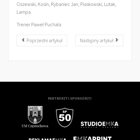
Ciszewski, Kosin, Rybaniec Jan, Piaskowski, Lutak,
Lampa.
Trener Paweł Puchała
Poprzedni artykuł
Następny artykuł
PARTNERZY I SPONSORZY: