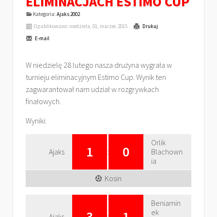
ELIMINACJACH ESTIMO CUP
Kategoria:
Ajaks 2002
Opublikowano: niedziela, 01, marzec 2015
Drukuj
E-mail
W niedzielę 28 lutego nasza drużyna wygrała w
turnieju eliminacyjnym Estimo Cup. Wynik ten
zagwarantował nam udział w rozgrywkach
finałowych.
Wyniki:
Orlik
1
0
Ajaks
:
Blachown
ia
Kosin
Beniamin
ek
3
1
Ajaks
: