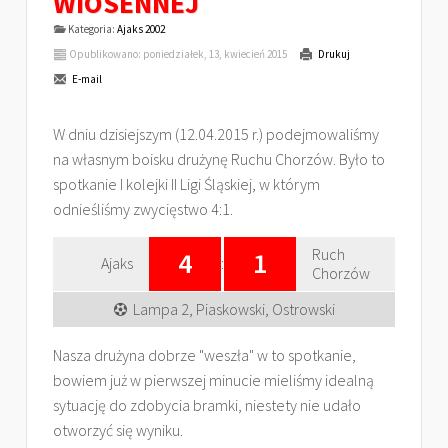
WIOSENNEJ
Kategoria:
Ajaks 2002
Opublikowano: poniedziałek, 13, kwiecień 2015
Drukuj
E-mail
W dniu dzisiejszym (12.04.2015 r.) podejmowaliśmy
na własnym boisku drużynę Ruchu Chorzów. Było to
spotkanie I kolejki II Ligi Śląskiej, w którym
odnieśliśmy zwycięstwo 4:1.
Ruch
4
1
Ajaks
:
Chorzów
Lampa 2, Piaskowski, Ostrowski
Nasza drużyna dobrze "weszła" w to spotkanie,
bowiem już w pierwszej minucie mieliśmy idealną
sytuację do zdobycia bramki, niestety nie udało
otworzyć się wyniku.