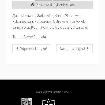
Piaskowski, Rybaniec Jan
Ajaks: Morawski, Garbowicz, Kania, Piaszczyk,
Rybaniec Jan, Norberciak, Ostrowski, Piaskowski,
Lampa oraz Kosin, Rosiński, Aluk, Lutak, Ciszewski.
Trener Paweł Puchała
Poprzedni artykuł
Następny artykuł
PARTNERZY I SPONSORZY: