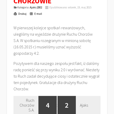
CHORZOWIE
Kategoria:
Ajaks 2002
Opublikowano: wtorek, 19, maj 2015
Drukuj
E-mail
W pierwszej kolejce spotkań rewanżowych,
ulegliśmy na wyjeździe drużynie Ruchu Chorzów
S.A. W spotkaniu rozegranym w minioną sobotę
(16.05.2015 r.) musieliśmy uznać wyższość
gospodarzy 4:2.
Pozytywem dla naszego zespołu jest fakt, iż daliśmy
radę ponieść się przy wyniku 2:0 i wyrównać. Niestety
to Ruch zadał decydujące ciosy i ostatecznie wygrał
ten pojedynek. Gratulacje dla drużyny Ruchu
Chorzów.
Ruch
4
2
Chorzów
:
Ajaks
S.A.