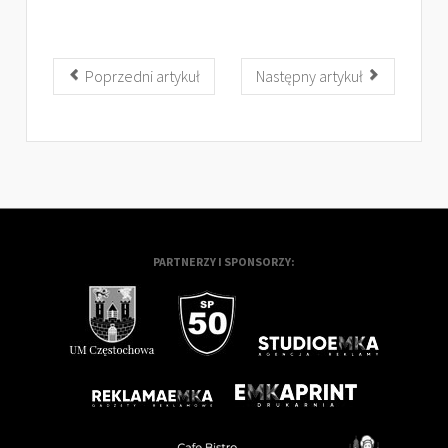
Poprzedni artykuł
Następny artykuł
PARTNERZY I SPONSORZY: