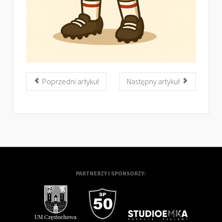
Poprzedni artykuł
Następny artykuł
PARTNERZY I SPONSORZY: