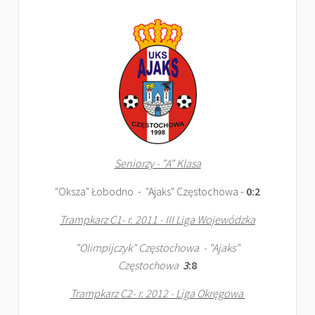
Seniorzy - "A" Klasa
"Oksza" Łobodno - "Ajaks" Częstochowa -
0:2
Trampkarz C1- r. 2011 - III Liga Wojewódzka
"Olimpijczyk" Częstochowa - "Ajaks"
Częstochowa
3
:8
Trampkarz C2- r. 2012 - Liga Okręgowa