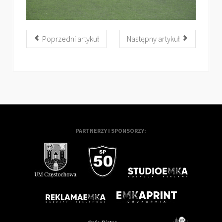
Poprzedni artykuł
Następny artykuł
PARTNERZY I SPONSORZY: