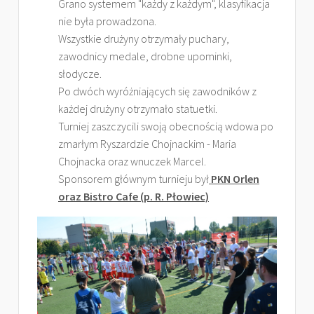
Grano systemem "każdy z każdym", klasyfikacja
nie była prowadzona.
Wszystkie drużyny otrzymały puchary,
zawodnicy medale, drobne upominki,
słodycze.
Po dwóch wyróżniających się zawodników z
każdej drużyny otrzymało statuetki.
Turniej zaszczycili swoją obecnością wdowa po
zmarłym Ryszardzie Chojnackim - Maria
Chojnacka oraz wnuczek Marcel.
Sponsorem głównym turnieju był
PKN Orlen
oraz Bistro Cafe (p. R. Płowiec)