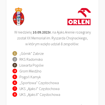
W niedzielę
10.09.2023r.
na Ajaks Arenie rozegrany
został XX Memoriał im. Ryszarda Chojnackiego,
w którym wzięło udział 8 zespołów:
„Górnik” Zabrze
RKS Radomsko
Liswarta Popów
Grom Miedźno
Pogoń Kamyk
„Sportowa” Częstochowa
UKS „Ajaks I” Częstochowa
UKS „Ajaks II” Częstochowa