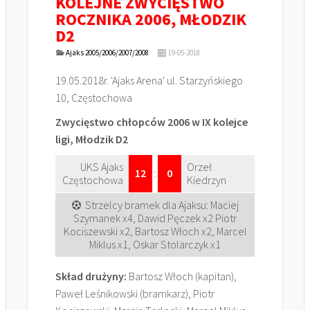
KOLEJNE ZWYCIĘSTWO
ROCZNIKA 2006, MŁODZIK
D2
Ajaks 2005/2006/2007/2008
19-05-2018
19.05.2018r. 'Ajaks Arena' ul. Starzyńskiego
10, Częstochowa
Zwycięstwo chłopców 2006 w IX kolejce
ligi, Młodzik D2
UKS Ajaks
Orzeł
12
:
0
Częstochowa
Kiedrzyn
Strzelcy bramek dla Ajaksu: Maciej
Szymanek x4, Dawid Pęczek x2 Piotr
Kociszewski x2, Bartosz Włoch x2, Marcel
Miklus x1, Oskar Stolarczyk x1
Skład drużyny:
Bartosz Włoch (kapitan),
Paweł Leśnikowski (bramkarz), Piotr