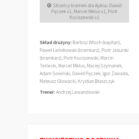
Strzelcy bramek dla Ajaksu: Dawid
Pęczek x1, Marcel Miklus x1, Piotr
Kociszewski x1
Skład drużyny:
Bartosz Włoch (kapitan),
Paweł Leśnikowski (bramkarz), Piotr Jasiurski
(bramkarz), Piotr Kociszewski, Marcin
Terlecki, Marcel Miklus, Maciej Szymanek,
Adam Sowiński, Dawid Pęczek, Igor Zawada,
Mateusz Głowacki, Krystian Błaszczyk
Trener:
Andrzej Lewandowski