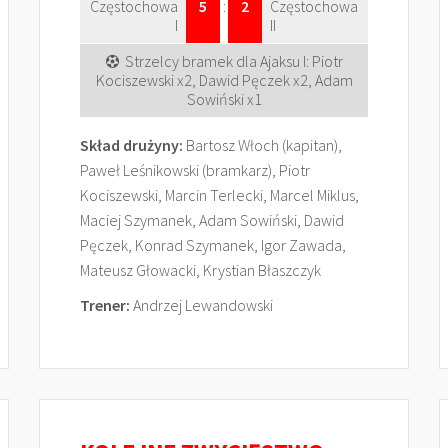
Częstochowa
5
:
2
Częstochowa
I
II
Strzelcy bramek dla Ajaksu I: Piotr
Kociszewski x2, Dawid Pęczek x2, Adam
Sowiński x1
Skład drużyny:
Bartosz Włoch (kapitan),
Paweł Leśnikowski (bramkarz), Piotr
Kociszewski, Marcin Terlecki, Marcel Miklus,
Maciej Szymanek, Adam Sowiński, Dawid
Pęczek, Konrad Szymanek, Igor Zawada,
Mateusz Głowacki, Krystian Błaszczyk
Trener:
Andrzej Lewandowski