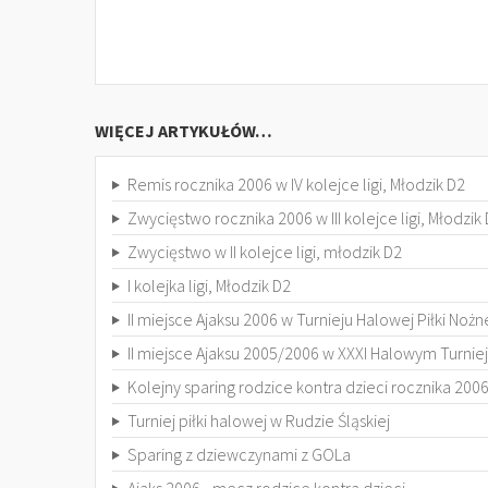
WIĘCEJ ARTYKUŁÓW…
Remis rocznika 2006 w IV kolejce ligi, Młodzik D2
Zwycięstwo rocznika 2006 w III kolejce ligi, Młodzik
Zwycięstwo w II kolejce ligi, młodzik D2
I kolejka ligi, Młodzik D2
II miejsce Ajaksu 2006 w Turnieju Halowej Piłki Noż
II miejsce Ajaksu 2005/2006 w XXXI Halowym Turnie
Kolejny sparing rodzice kontra dzieci rocznika 200
Turniej piłki halowej w Rudzie Śląskiej
Sparing z dziewczynami z GOLa