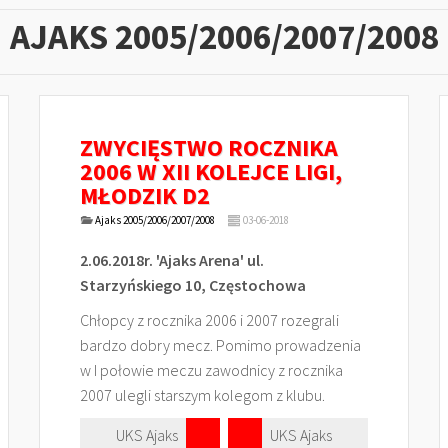
AJAKS 2005/2006/2007/2008
ZWYCIĘSTWO ROCZNIKA
2006 W XII KOLEJCE LIGI,
MŁODZIK D2
Ajaks 2005/2006/2007/2008
03-06-2018
2.06.2018r. 'Ajaks Arena' ul.
Starzyńskiego 10, Częstochowa
Chłopcy z rocznika 2006 i 2007 rozegrali
bardzo dobry mecz. Pomimo prowadzenia
w I połowie meczu zawodnicy z rocznika
2007 ulegli starszym kolegom z klubu.
UKS Ajaks
UKS Ajaks