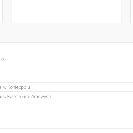
 D2
nej w Koniecpolu
ju Otwarcia Ferii Zimowych
6