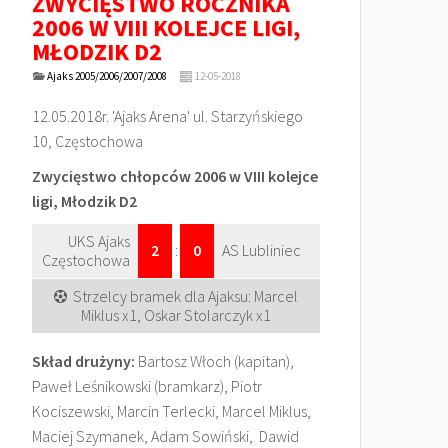
ZWYCIĘSTWO ROCZNIKA
2006 W VIII KOLEJCE LIGI,
MŁODZIK D2
Ajaks 2005/2006/2007/2008
12-05-2018
12.05.2018r. 'Ajaks Arena' ul. Starzyńskiego
10, Częstochowa
Zwycięstwo chłopców 2006 w VIII kolejce
ligi, Młodzik D2
UKS Ajaks
2
:
0
AS Lubliniec
Częstochowa
Strzelcy bramek dla Ajaksu: Marcel
Miklus x1, Oskar Stolarczyk x1
Skład drużyny:
Bartosz Włoch (kapitan),
Paweł Leśnikowski (bramkarz), Piotr
Kociszewski, Marcin Terlecki, Marcel Miklus,
Maciej Szymanek, Adam Sowiński, Dawid