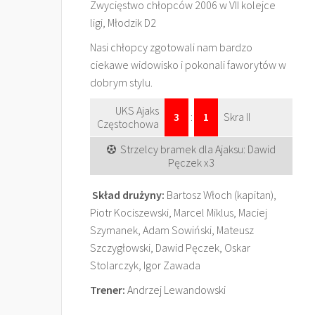
Zwycięstwo chłopców 2006 w VII kolejce
ligi, Młodzik D2
Nasi chłopcy zgotowali nam bardzo
ciekawe widowisko i pokonali faworytów w
dobrym stylu.
UKS Ajaks
3
:
1
Skra II
Częstochowa
Strzelcy bramek dla Ajaksu: Dawid
Pęczek x3
Skład drużyny:
Bartosz Włoch (kapitan),
Piotr Kociszewski, Marcel Miklus, Maciej
Szymanek, Adam Sowiński, Mateusz
Szczygłowski, Dawid Pęczek, Oskar
Stolarczyk, Igor Zawada
Trener:
Andrzej Lewandowski