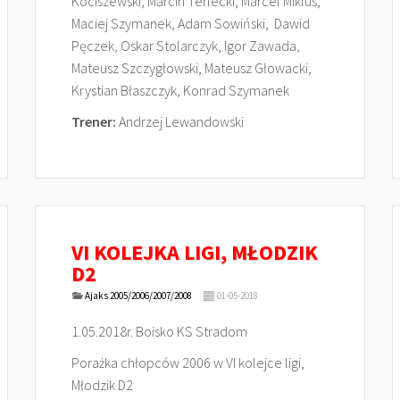
Kociszewski, Marcin Terlecki, Marcel Miklus,
Maciej Szymanek, Adam Sowiński, Dawid
Pęczek, Oskar Stolarczyk, Igor Zawada,
Mateusz Szczygłowski, Mateusz Głowacki,
Krystian Błaszczyk, Konrad Szymanek
Trener:
Andrzej Lewandowski
VI KOLEJKA LIGI, MŁODZIK
D2
Ajaks 2005/2006/2007/2008
01-05-2018
1.05.2018r. Boisko KS Stradom
Porażka chłopców 2006 w VI kolejce ligi,
Młodzik D2