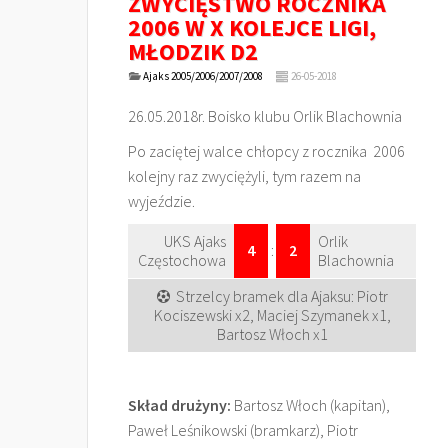
ZWYCIĘSTWO ROCZNIKA
2006 W X KOLEJCE LIGI,
MŁODZIK D2
Ajaks 2005/2006/2007/2008
26-05-2018
26.05.2018r. Boisko klubu Orlik Blachownia
Po zaciętej walce chłopcy z rocznika 2006
kolejny raz zwyciężyli, tym razem na
wyjeździe.
UKS Ajaks
Orlik
4
:
2
Częstochowa
Blachownia
Strzelcy bramek dla Ajaksu: Piotr
Kociszewski x2, Maciej Szymanek x1,
Bartosz Włoch x1
Skład drużyny:
Bartosz Włoch (kapitan),
Paweł Leśnikowski (bramkarz), Piotr