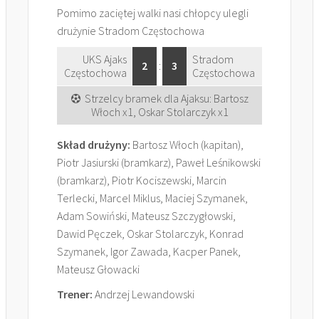
Pomimo zaciętej walki nasi chłopcy ulegli
drużynie Stradom Częstochowa
UKS Ajaks
Stradom
2
:
3
Częstochowa
Częstochowa
Strzelcy bramek dla Ajaksu: Bartosz
Włoch x1, Oskar Stolarczyk x1
Skład drużyny:
Bartosz Włoch (kapitan),
Piotr Jasiurski (bramkarz), Paweł Leśnikowski
(bramkarz), Piotr Kociszewski, Marcin
Terlecki, Marcel Miklus, Maciej Szymanek,
Adam Sowiński, Mateusz Szczygłowski,
Dawid Pęczek, Oskar Stolarczyk, Konrad
Szymanek, Igor Zawada, Kacper Panek,
Mateusz Głowacki
Trener:
Andrzej Lewandowski