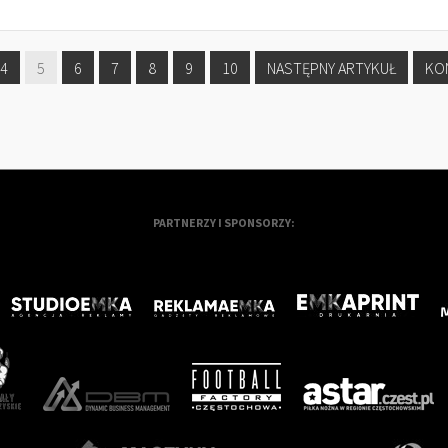
4
5
6
7
8
9
10
NASTĘPNY ARTYKUŁ
KO
PARTNERZY I SPONSORZY: