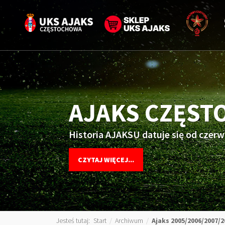
AJAKS CZĘS
Historia AJAKSU datuje się od czerw
CZYTAJ WIĘCEJ...
Jesteś tutaj:
Start
/
Archiwum
/
Ajaks 2005/2006/2007/2