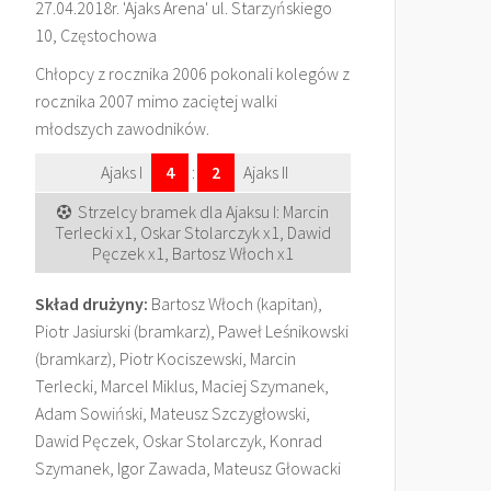
27.04.2018r. 'Ajaks Arena' ul. Starzyńskiego
10, Częstochowa
Chłopcy z rocznika 2006 pokonali kolegów z
rocznika 2007 mimo zaciętej walki
młodszych zawodników.
Ajaks I
4
:
2
Ajaks II
Strzelcy bramek dla Ajaksu I: Marcin
Terlecki x1, Oskar Stolarczyk x1, Dawid
Pęczek x1, Bartosz Włoch x1
Skład drużyny:
Bartosz Włoch (kapitan),
Piotr Jasiurski (bramkarz), Paweł Leśnikowski
(bramkarz), Piotr Kociszewski, Marcin
Terlecki, Marcel Miklus, Maciej Szymanek,
Adam Sowiński, Mateusz Szczygłowski,
Dawid Pęczek, Oskar Stolarczyk, Konrad
Szymanek, Igor Zawada, Mateusz Głowacki