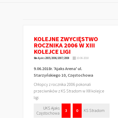
KOLEJNE ZWYCIĘSTWO
ROCZNIKA 2006 W XIII
KOLEJCE LIGI
Ajaks 2005/2006/2007/2008
10-06-2018
9.06.2018r. 'Ajaks Arena' ul.
Starzyńskiego 10, Częstochowa
Chłopcy z rocznika 2006 pokonali
przeciwników z KS Stradom w XIII kolejce
ligi.
UKS Ajaks
3
:
0
KS Stradom
Częstochowa