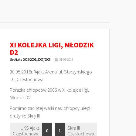
XI KOLEJKA LIGI, MŁODZIK
D2
Ajaks 2005/2006/2007/2008
31-05-2018
30.05.2018r. 'Ajaks Arena' ul. Starzyńskiego
10, Częstochowa
Porażka chłopców 2006 w XI kolejce ligi,
Młodzik D2
Pomimo zaciętej walki nasi chłopcy ulegli
drużynie Skry III
UKS Ajaks
Skra III
0
:
1
Częstochowa
Częstochowa