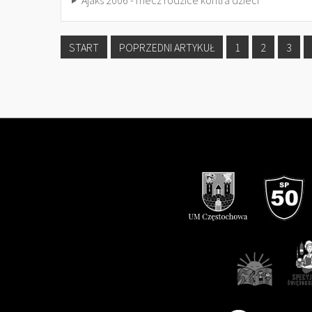
Ajaks 2006 - mecz rodzice kontra dzieci
START
POPRZEDNI ARTYKUŁ
1
2
3