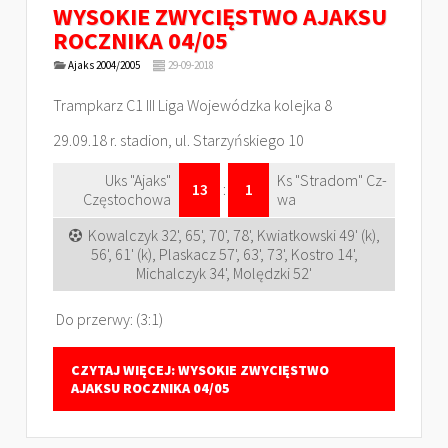
WYSOKIE ZWYCIĘSTWO AJAKSU
ROCZNIKA 04/05
Ajaks 2004/2005
29-09-2018
Trampkarz C1 III Liga Wojewódzka kolejka 8
29.09.18 r. stadion, ul. Starzyńskiego 10
Uks "Ajaks"
Ks "Stradom" Cz-
13
:
1
Częstochowa
wa
Kowalczyk 32', 65', 70', 78', Kwiatkowski 49' (k),
56', 61' (k), Plaskacz 57', 63', 73', Kostro 14',
Michalczyk 34', Molędzki 52'
Do przerwy: (3:1)
CZYTAJ WIĘCEJ: WYSOKIE ZWYCIĘSTWO
AJAKSU ROCZNIKA 04/05