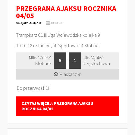
PRZEGRANA AJAKSU ROCZNIKA
04/05
Ajaks 2004/2005
10-10-2018
Trampkarz C1 III Liga Wojewódzka kolejka 9
10.10.18 r. stadion, ul. Sportowa 14 Kłobuck
Mlks "Znicz"
Uks "Ajaks"
5
:
1
Kłobuck
Częstochowa
Plaskacz 9'
Do przerwy: (1:1)
CZYTAJ WIĘCEJ: PRZEGRANA AJAKSU
ROCZNIKA 04/05