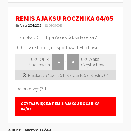
REMIS AJAKSU ROCZNIKA 04/05
Ajaks 2004/2005
02-09-2018
Trampkarz C1 III Liga Wojewódzka kolejka 2
01.09.18 r. stadion, ul. Sportowa 1 Blachownia
Uks "Orlik"
Uks "Ajaks"
4
:
4
Blachownia
Częstochowa
Plaskacz 7', sam. 51, Kalota k. 59, Kostro 64
Do przerwy: (3:1)
CZYTAJ WIĘCEJ: REMIS AJAKSU ROCZNIKA
04/05
WIĘCEJ ARTYKUŁÓW…