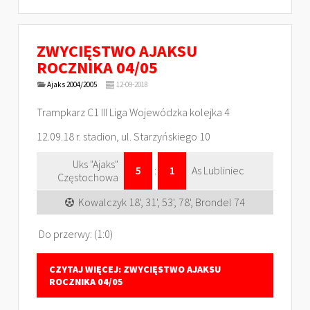
ZWYCIĘSTWO AJAKSU
ROCZNIKA 04/05
Ajaks 2004/2005
12-09-2018
Trampkarz C1 III Liga Wojewódzka kolejka 4
12.09.18 r. stadion, ul. Starzyńskiego 10
Uks "Ajaks"
5
:
1
As Lubliniec
Częstochowa
Kowalczyk 18', 31', 53', 78', Brondel 74
Do przerwy: (1:0)
CZYTAJ WIĘCEJ: ZWYCIĘSTWO AJAKSU
ROCZNIKA 04/05