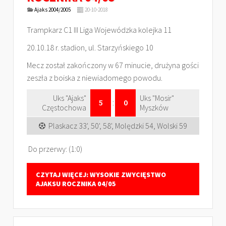
Ajaks 2004/2005
20-10-2018
Trampkarz C1 III Liga Wojewódzka kolejka 11
20.10.18 r. stadion, ul. Starzyńskiego 10
Mecz został zakończony w 67 minucie, drużyna gości
zeszła z boiska z niewiadomego powodu.
Uks "Ajaks"
Uks "Mosir"
5
:
0
Częstochowa
Myszków
Plaskacz 33', 50', 58', Molędzki 54, Wolski 59
Do przerwy: (1:0)
CZYTAJ WIĘCEJ: WYSOKIE ZWYCIĘSTWO
AJAKSU ROCZNIKA 04/05