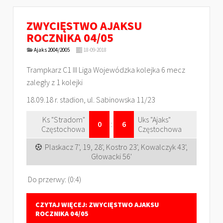
ZWYCIĘSTWO AJAKSU
ROCZNIKA 04/05
Ajaks 2004/2005
18-09-2018
Trampkarz C1 III Liga Wojewódzka kolejka 6 mecz
zaległy z 1 kolejki
18.09.18 r. stadion, ul. Sabinowska 11/23
Ks "Stradom"
Uks "Ajaks"
0
:
6
Częstochowa
Częstochowa
Plaskacz 7', 19, 28', Kostro 23', Kowalczyk 43',
Głowacki 56'
Do przerwy: (0:4)
CZYTAJ WIĘCEJ: ZWYCIĘSTWO AJAKSU
ROCZNIKA 04/05