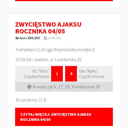
ZWYCIĘSTWO AJAKSU
ROCZNIKA 04/05
Ajaks 2004/2005
15-09-2018
Trampkarz C1 III Liga Wojewódzka kolejka 5
15.09.18 r. stadion, ul. Loretańska 20
Ks "Skra"
Uks "Ajaks"
1
:
4
Częstochowa
Częstochowa
Kowalczyk 6', 17', 55', Kwiatkowski 26'
Do przerwy: (1:3)
CZYTAJ WIĘCEJ: ZWYCIĘSTWO AJAKSU
ROCZNIKA 04/05