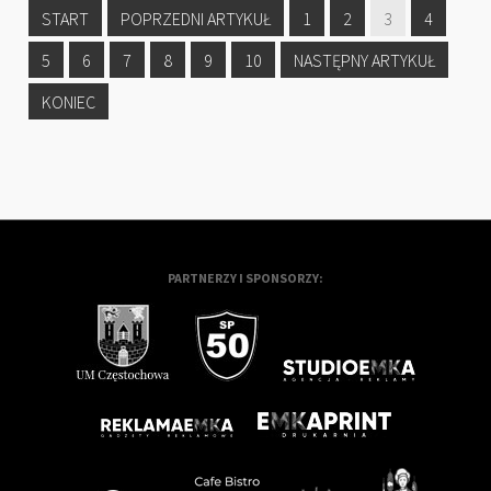
START
POPRZEDNI ARTYKUŁ
1
2
3
4
5
6
7
8
9
10
NASTĘPNY ARTYKUŁ
KONIEC
PARTNERZY I SPONSORZY: