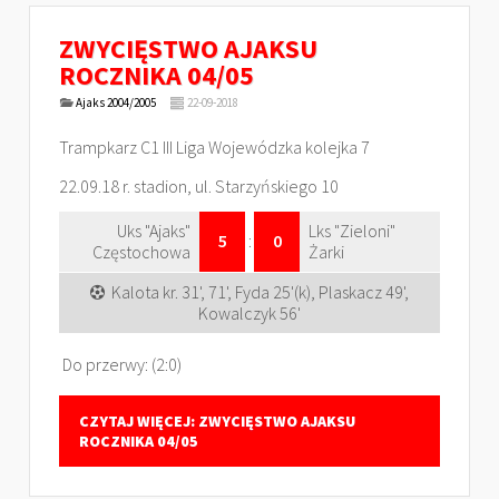
ZWYCIĘSTWO AJAKSU
ROCZNIKA 04/05
Ajaks 2004/2005
22-09-2018
Trampkarz C1 III Liga Wojewódzka kolejka 7
22.09.18 r. stadion, ul. Starzyńskiego 10
Uks "Ajaks"
Lks "Zieloni"
5
:
0
Częstochowa
Żarki
Kalota kr. 31', 71', Fyda 25'(k), Plaskacz 49',
Kowalczyk 56'
Do przerwy: (2:0)
CZYTAJ WIĘCEJ: ZWYCIĘSTWO AJAKSU
ROCZNIKA 04/05