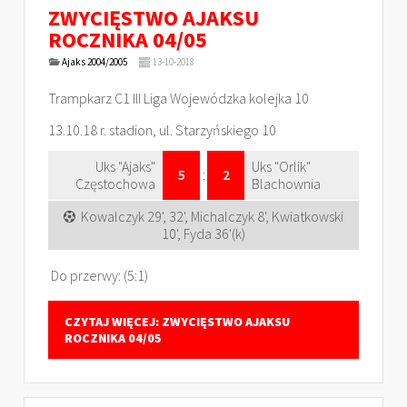
ZWYCIĘSTWO AJAKSU
ROCZNIKA 04/05
Ajaks 2004/2005
13-10-2018
Trampkarz C1 III Liga Wojewódzka kolejka 10
13.10.18 r. stadion, ul. Starzyńskiego 10
Uks "Ajaks"
Uks "Orlik"
5
:
2
Częstochowa
Blachownia
Kowalczyk 29', 32', Michalczyk 8', Kwiatkowski
10', Fyda 36'(k)
Do przerwy: (5:1)
CZYTAJ WIĘCEJ: ZWYCIĘSTWO AJAKSU
ROCZNIKA 04/05